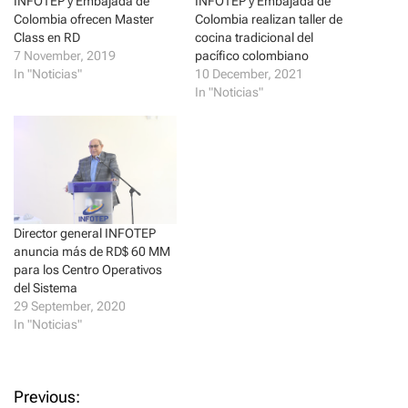
INFOTEP y Embajada de
INFOTEP y Embajada de
e
o
Colombia ofrecen Master
Colombia realizan taller de
r
o
(
k
Class en RD
cocina tradicional del
O
(
p
O
7 November, 2019
pacífico colombiano
e
p
In "Noticias"
10 December, 2021
n
e
s
n
In "Noticias"
i
s
n
i
n
n
e
n
w
e
w
w
i
w
n
i
d
n
o
d
w
o
)
w
Director general INFOTEP
)
anuncia más de RD$ 60 MM
para los Centro Operativos
del Sistema
29 September, 2020
In "Noticias"
P
Previous: