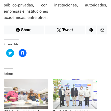
público-privadas, con instituciones, autoridades,
empresas e instituciones
académicas, entre otros.
Share
Tweet
Share this:
C
C
l
l
i
i
c
c
k
k
t
t
o
o
Related
s
s
h
h
a
a
r
r
e
e
o
o
n
n
T
F
w
a
i
c
t
e
t
b