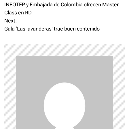
INFOTEP y Embajada de Colombia ofrecen Master
o
Class en RD
Next:
s
Gala ‘Las lavanderas’ trae buen contenido
t
n
a
v
i
g
a
t