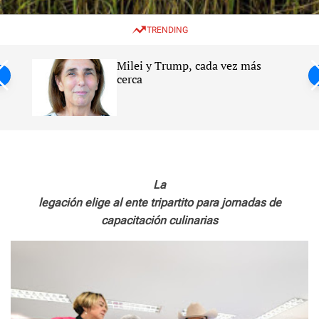
w
e
e
i
n
a
TRENDING
t
u
r
c
c
h
h
Milei y Trump, cada vez más
c
ntil
cerca
o
l
s
o
r
m
o
d
e
La
legación elige al ente tripartito para jornadas de
capacitación culinarias