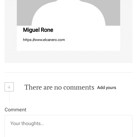
i
o
n
Miguel Rone
https://www.elcanero.com
+
There are no comments
Add yours
Comment