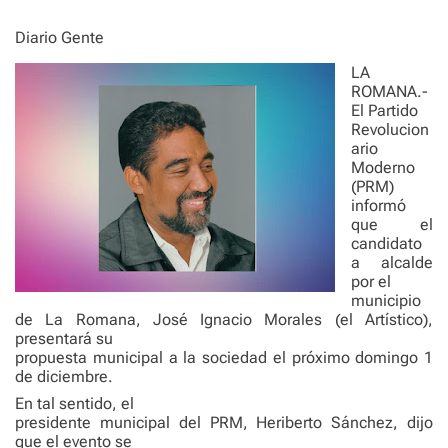
e
Diario Gente
LA
ROMANA.-
El Partido
Revolucion
ario
Moderno
(PRM)
informó
que el
candidato
a alcalde
por el
municipio
de La Romana, José Ignacio Morales (el Artístico),
presentará su
propuesta municipal a la sociedad el próximo domingo 1
de diciembre.
En tal sentido, el
presidente municipal del PRM, Heriberto Sánchez, dijo
que el evento se