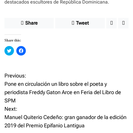
destacados escultores de República Dominicana.
Share
Tweet
Share this:
C
C
l
l
i
i
c
c
k
k
t
t
o
o
Previous:
P
s
s
h
h
Pone en circulación un libro sobre el poeta y
a
a
o
r
r
periodista Freddy Gaton Arce en Feria del Libro de
e
e
o
o
SPM
n
n
s
T
F
w
a
Next:
i
c
t
t
e
Manuel Quiterio Cedeño: gran ganador de la edición
t
b
e
o
2019 del Premio Epifanio Lantigua
n
r
o
(
k