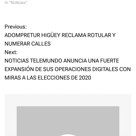
In "Noticias"
P
Previous:
ADOMPRETUR HIGÜEY RECLAMA ROTULAR Y
o
NUMERAR CALLES
Next:
s
NOTICIAS TELEMUNDO ANUNCIA UNA FUERTE
t
EXPANSIÓN DE SUS OPERACIONES DIGITALES CON
MIRAS A LAS ELECCIONES DE 2020
n
a
v
i
g