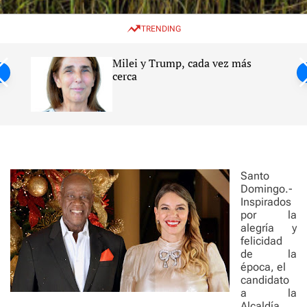
w
e
e
i
n
a
TRENDING
t
u
r
c
c
h
h
Milei y Trump, cada vez más
c
ntil
cerca
o
l
s
o
r
m
o
d
e
Santo
Domingo.-
Inspirados
por la
alegría y
felicidad
de la
época, el
candidato
a la
Alcaldía