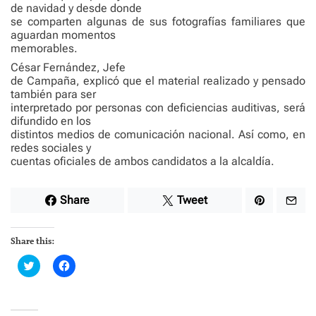
de navidad y desde donde
se comparten algunas de sus fotografías familiares que
aguardan momentos
memorables.
César Fernández, Jefe
de Campaña, explicó que el material realizado y pensado
también para ser
interpretado por personas con deficiencias auditivas, será
difundido en los
distintos medios de comunicación nacional. Así como, en
redes sociales y
cuentas oficiales de ambos candidatos a la alcaldía.
Share
Tweet
Share this:
C
C
l
l
i
i
c
c
k
k
t
t