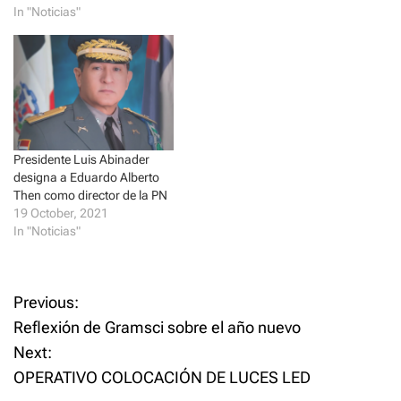
s
n
In "Noticias"
Guzmán Pache, quien residía
i
s
junto a su padre en en sector
n
i
n
n
Villa Cerro, se ahogó cuando
e
n
se bañaba…
w
e
w
w
i
w
n
i
d
n
o
d
w
o
)
w
Presidente Luis Abinader
)
designa a Eduardo Alberto
Then como director de la PN
19 October, 2021
In "Noticias"
P
Previous:
Reflexión de Gramsci sobre el año nuevo
o
Next:
OPERATIVO COLOCACIÓN DE LUCES LED
s