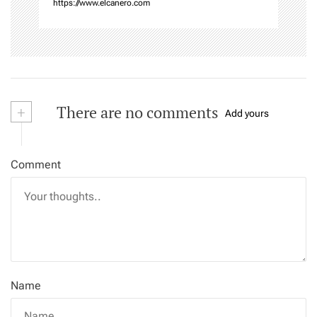
n
https://www.elcanero.com
+
There are no comments
Add yours
Comment
Name