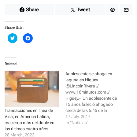
Share
Tweet
Share this:
C
C
l
l
i
i
c
c
k
k
t
t
o
o
Related
s
s
h
h
a
a
Adolescente se ahoga en
r
r
laguna en Higüey
e
e
o
o
@LincolnRivera ./
n
n
www.16minutos.com ./
T
F
w
a
Higüey.- Un adolescente de
i
c
15 años falleció ahogado
t
e
t
b
Transacciones en línea de
cerca de las 6:45 de la
e
o
Visa, en América Latina,
r
o
noche de ayer domingo en la
17 July, 2017
(
k
crecieron más del doble en
Laguna denominada Las 7
In "Noticias"
O
(
p
O
los últimos cuatro años
Lagunas en el sector Los
e
p
28 March, 2023
Sotos. Frandy Manuel
n
e