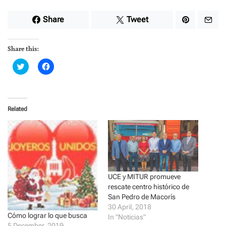
Share
Tweet
Share this:
C
C
l
l
i
i
c
c
k
k
t
t
o
o
Related
s
s
h
h
a
a
r
r
e
e
o
o
n
n
T
F
w
a
i
c
t
e
UCE y MITUR promueve
t
b
rescate centro histórico de
e
o
r
o
San Pedro de Macorís
(
k
30 April, 2018
O
(
Cómo lograr lo que busca
p
O
In "Noticias"
e
p
5 December, 2019