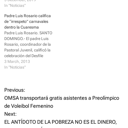
n
e
s
n
In "Noticias"
i
s
n
i
Padre Luis Rosario califica
n
n
e
n
de “irrespeto” carnavales
w
e
dentro la Cuaresma
w
w
i
w
Padre Luis Rosario. SANTO
n
i
DOMINGO.- El padre Luis
d
n
o
d
Rosario, coordinador de la
w
o
)
w
Pastoral Juvenil, calificó la
)
celebración del Desfile
Nacional de Carnaval
3 March, 2013
Dominicano para este
In "Noticias"
domingo como un irrespeto
al sentimiento religioso
dominicano y lo declara el
P
Previous:
único y más irrespetuoso de
todos los países del mundo.
OMSA transportará gratis asistentes a Preolímpico
o
Afirmó que es verdad…
de Voleibol Femenino
Next:
s
EL ANTÍDOTO DE LA POBREZA NO ES EL DINERO,