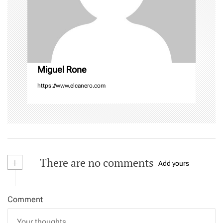
i
o
n
Miguel Rone
https://www.elcanero.com
+
There are no comments
Add yours
Comment