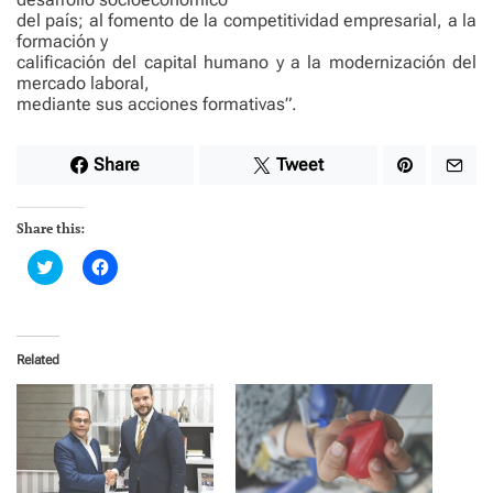
del país; al fomento de la competitividad empresarial, a la
formación y
calificación del capital humano y a la modernización del
mercado laboral,
mediante sus acciones formativas”.
Share
Tweet
Share this:
C
C
l
l
i
i
c
c
k
k
t
t
o
o
Related
s
s
h
h
a
a
r
r
e
e
o
o
n
n
T
F
w
a