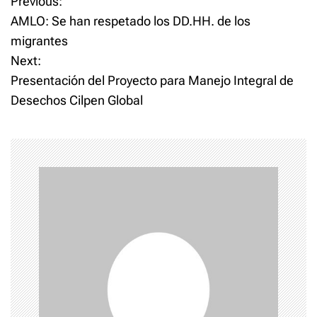
P
Previous:
AMLO: Se han respetado los DD.HH. de los
o
migrantes
Next:
s
Presentación del Proyecto para Manejo Integral de
t
Desechos Cilpen Global
n
a
v
i
g
a
t