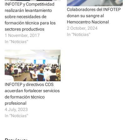
i
c
t
e
INFOTEP y Competitividad
t
b
Colaboradores del INFOTEP
realizarán levantamiento
e
o
donan su sangre al
r
o
sobre necesidades de
(
k
Hemocentro Nacional
formación técnica para los
O
(
p
O
2 October, 2024
sectores productivos
e
p
In "Noticias"
1 November, 2017
n
e
s
n
In "Noticias"
i
s
n
i
n
n
e
n
w
e
w
w
i
w
n
i
d
n
o
d
INFOTEP y directivos COS
w
o
)
w
acuerdan fortalecer servicios
)
de formación técnico
profesional
4 July, 2023
In "Noticias"