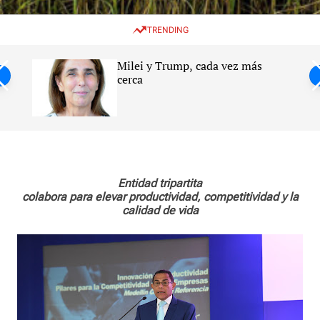
w
e
e
i
n
a
TRENDING
t
u
r
c
c
h
h
Milei y Trump, cada vez más
c
ntil
cerca
o
l
s
o
r
m
o
d
e
Entidad tripartita
colabora para elevar productividad, competitividad y la
calidad de vida