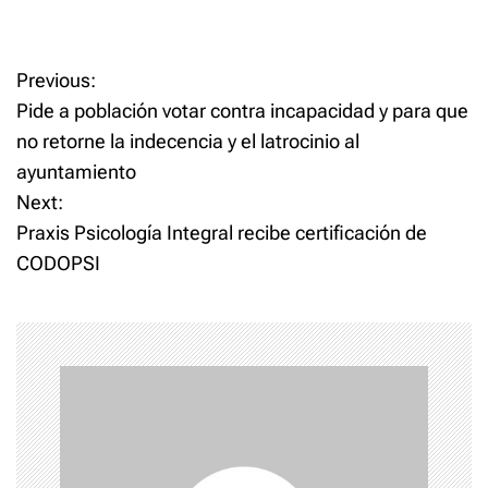
P
Previous:
Pide a población votar contra incapacidad y para que
o
no retorne la indecencia y el latrocinio al
ayuntamiento
s
Next:
t
Praxis Psicología Integral recibe certificación de
CODOPSI
n
a
v
i
g