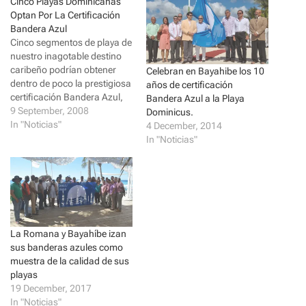
Cinco Playas Dominicanas
r
r
Optan Por La Certificación
e
e
o
o
Bandera Azul
n
n
Cinco segmentos de playa de
T
F
w
a
nuestro inagotable destino
i
c
caribeño podrían obtener
t
e
Celebran en Bayahibe los 10
t
b
dentro de poco la prestigiosa
años de certificación
e
o
certificación Bandera Azul,
r
o
Bandera Azul a la Playa
(
k
sumándose a un selecto
9 September, 2008
Dominicus.
O
(
p
O
grupo de locaciones
In "Noticias"
4 December, 2014
e
p
cotizadas a escala mundial
In "Noticias"
n
e
s
n
por sus altos estándares
i
s
ambientales, sanitarios y de
n
i
n
n
seguridad. Con las
e
n
incorporaciones de Playa
w
e
w
w
Dorada I y II (situadas en…
i
w
n
i
d
n
La Romana y Bayahíbe izan
o
d
sus banderas azules como
w
o
)
w
muestra de la calidad de sus
)
playas
19 December, 2017
In "Noticias"