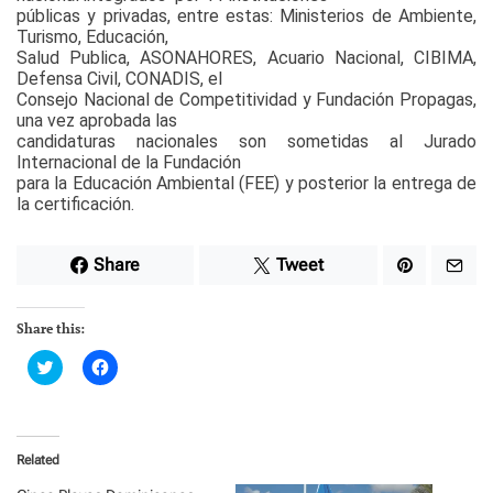
públicas y privadas, entre estas: Ministerios de Ambiente,
Turismo, Educación,
Salud Publica, ASONAHORES, Acuario Nacional, CIBIMA,
Defensa Civil, CONADIS, el
Consejo Nacional de Competitividad y Fundación Propagas,
una vez aprobada las
candidaturas nacionales son sometidas al Jurado
Internacional de la Fundación
para la Educación Ambiental (FEE) y posterior la entrega de
la certificación.
Share
Tweet
Share this:
C
C
l
l
i
i
c
c
k
k
t
t
o
o
Related
s
s
h
h
a
a