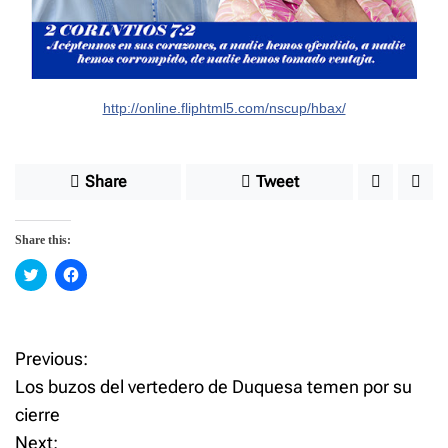
http://online.fliphtml5.com/nscup/hbax/
Share
Tweet
Share this:
C
C
l
l
i
i
c
c
k
k
t
t
o
o
Previous:
P
s
s
h
h
Los buzos del vertedero de Duquesa temen por su
a
a
o
r
r
cierre
e
e
o
o
Next:
n
n