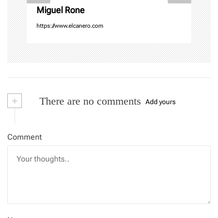
Miguel Rone
n
https://www.elcanero.com
+
There are no comments
Add yours
Comment