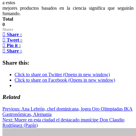
a estos
mejores productos basados en la ciencia significa que seguirán
fumando.
Total
0
Shares
Share
0
Tweet
0
Pin it
0
Share
0
Share this:
Click to share on Twitter (Opens in new window)
Click to share on Facebook (Opens in new window)
Related
Post
Previous:
Ana Lebrón, chef dominicana, logra Oro Olimpiadas IKA
Gastronómicas, Alemania
navigation
Next:
Muere en esta ciudad el destacado munícipe Don Claudio
Rodríguez (Papín)