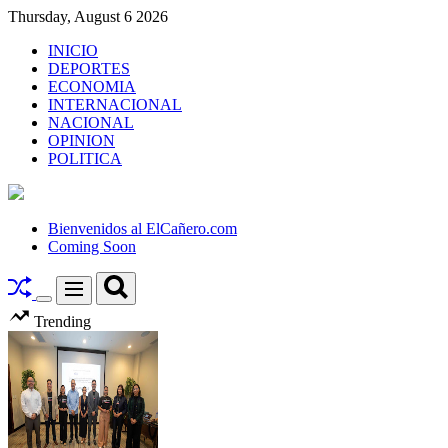
Skip
Thursday, August 6 2026
to
INICIO
content
DEPORTES
ECONOMIA
INTERNACIONAL
NACIONAL
OPINION
POLITICA
El
Cañero.com
Bienvenidos al ElCañero.com
Coming Soon
Search
Menu
Switch
Trending
color
mode