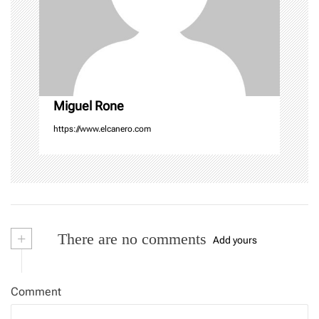
i
o
n
Miguel Rone
https://www.elcanero.com
+
There are no comments
Add yours
Comment