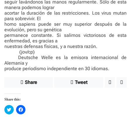
seguir lavándonos las manos regularmente. Sólo de esta
manera podemos lograr
acortar la duración de las restricciones. Los virus mutan
para sobrevivir. El
homo sapiens puede ser muy superior después de la
evolución, pero su genética
permanece constante. Si salimos victoriosos de esta
enfermedad, es gracias a
nuestras defensas físicas, y a nuestra razón.
(jov/cp)
Deutsche Welle es la emisora internacional de
Alemania y
produce periodismo independiente en 30 idiomas.
Share
Tweet
Share this:
C
C
l
l
i
i
c
c
k
k
t
t