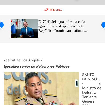
w
e
e
i
n
a
TRENDING
t
u
r
c
c
h
h
de los
El 70 % del agua utilizada en la
c
agricultura se desperdicia en la
o
República Dominicana, afirma
l
o
Claudio Caamaño Vélez
r
m
o
d
e
Yasmil De Los Ángeles
Ejecutiva senior de Relaciones Públicas
SANTO
DOMINGO.
- El
Ministro de
Defensa
Teniente
General