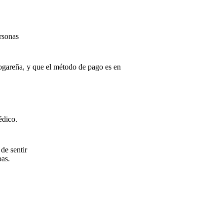
rsonas
gareña, y que el método de pago es en
édico.
de sentir
bas.