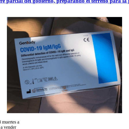
rre parcial del gobierno, preparando el terreno para l
 muertes a
 a vender