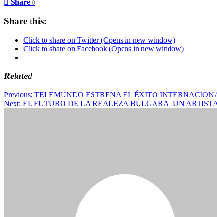
Share
0
Share this:
Click to share on Twitter (Opens in new window)
Click to share on Facebook (Opens in new window)
Related
Post
Previous:
TELEMUNDO ESTRENA EL ÉXITO INTERNACIONAL
Next:
EL FUTURO DE LA REALEZA BÚLGARA: UN ARTISTA 
navigation