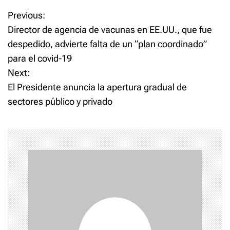
t
t
o
o
Previous:
P
s
s
h
h
Director de agencia de vacunas en EE.UU., que fue
a
a
o
r
r
despedido, advierte falta de un “plan coordinado”
e
e
o
o
para el covid-19
n
n
s
T
F
w
a
Next:
i
c
t
t
e
El Presidente anuncia la apertura gradual de
t
b
e
o
sectores público y privado
n
r
o
(
k
O
(
p
O
a
e
p
n
e
s
n
v
i
s
n
i
n
n
i
e
n
w
e
w
w
i
w
g
n
i
d
n
o
d
a
w
o
)
w