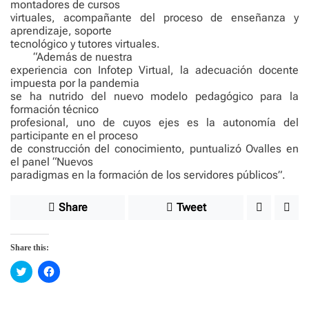
montadores de cursos
virtuales, acompañante del proceso de enseñanza y
aprendizaje, soporte
tecnológico y tutores virtuales.
“Además de nuestra
experiencia con Infotep Virtual, la adecuación docente
impuesta por la pandemia
se ha nutrido del nuevo modelo pedagógico para la
formación técnico
profesional, uno de cuyos ejes es la autonomía del
participante en el proceso
de construcción del conocimiento, puntualizó Ovalles en
el panel “Nuevos
paradigmas en la formación de los servidores públicos”.
Share
Tweet
Share this:
C
C
l
l
i
i
c
c
k
k