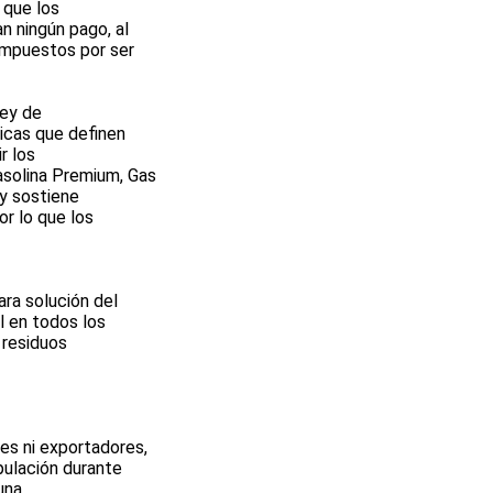
 que los
n ningún pago, al
 impuestos por ser
Ley de
icas que definen
r los
asolina Premium, Gas
 y sostiene
r lo que los
ara solución del
al en todos los
 residuos
es ni exportadores,
pulación durante
una