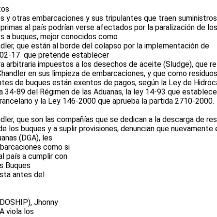
tos
s y otras embarcaciones y sus tripulantes que traen suministros
primas al país podrían verse afectados por la paralización de lo
es a buques, mejor conocidos como
dler, que están al borde del colapso por la implementación de
 02-17
que pretende establecer
 arbitraria impuestos a los desechos de aceite (Sludge), que re
 Chandler en sus limpieza de embarcaciones, y que como residuo
tes de buques están exentos de pagos, según la Ley de Hidroc
la 34-89 del Régimen de las Aduanas, la ley 14-93 que establece
rancelario y la Ley 146-2000 que aprueba la partida 2710-2000.
ndler, que son las compañías que se dedican a la descarga de re
de los buques y a suplir provisiones, denuncian que nuevamente 
anas (DGA), les
mbarcaciones como si
 país a cumplir con
os Buques
sta antes del
SODOSHIP), Jhonny
 viola los