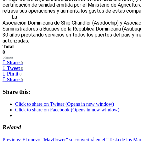
certificación de sanidad emitida por el Ministerio de Agricultura
retrasa sus operaciones y aumenta los gastos de estas compa
La
Asociación Dominicana de Ship Chandler (Asodochip) y Asociac
Suministradores a Buques de la República Dominicana (Asubuq
30 años prestando servicios en todos los puertos del país y 
autorizadas.
Total
0
Shares
Share
0
Tweet
0
Pin it
0
Share
0
Share this:
Click to share on Twitter (Opens in new window)
Click to share on Facebook (Opens in new window)
Related
Post
Previous:
El nuevo “Mayflower” se convertirá en el “Tesla de los Ma