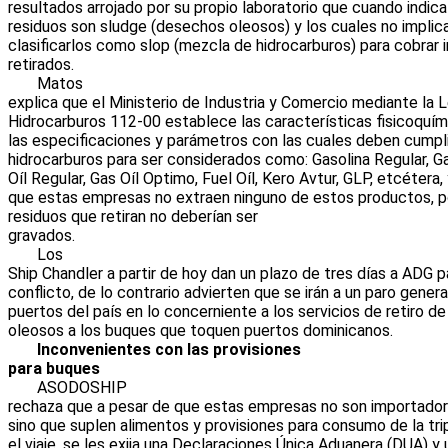
resultados arrojado por su propio laboratorio que cuando indica
residuos son sludge (desechos oleosos) y los cuales no implica
clasificarlos como slop (mezcla de hidrocarburos) para cobrar
retirados.
Matos
explica que el Ministerio de Industria y Comercio mediante la 
Hidrocarburos 112-00 establece las características fisicoquím
las especificaciones y parámetros con las cuales deben cumpli
hidrocarburos para ser considerados como: Gasolina Regular, G
Oíl Regular, Gas Oíl Optimo, Fuel Oíl, Kero Avtur, GLP, etcétera,
que estas empresas no extraen ninguno de estos productos, po
residuos que retiran no deberían ser
gravados.
Los
Ship Chandler a partir de hoy dan un plazo de tres días a ADG p
conflicto, de lo contrario advierten que se irán a un paro gener
puertos del país en lo concerniente a los servicios de retiro de
oleosos a los buques que toquen puertos dominicanos.
Inconvenientes con las provisiones
para buques
ASODOSHIP
rechaza que a pesar de que estas empresas no son importador
sino que suplen alimentos y provisiones para consumo de la tri
el viaje, se les exija una Declaraciones Única Aduanera (DUA) y 