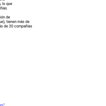
, lo que
ñías.
ión de
ue), tienen más de
más de 30 compañías
res”