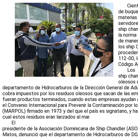
Cien
de buque
materias 
servidor
ship chan
la norma
de manera
los ship
proceden
112-00, 
Código A
Los
ship cha
oleosos 
departamento de Hidrocarburos de la Dirección General de Adu
cobra impuestos por los residuos oleosos que sacan de las e
fueran productos terminados, cuando estas empresas ayudan al
el Convenio Internacional para Prevenir la Contaminación por l
(MARPOL) firmado en 1973 y del que el país es signatario, y ha
cual estos residuos eran lanzados al mar.
El
presidente de la Asociación Dominicana de Ship Chandler (A
Matos, denunció que el departamento de Hidrocarburos de DGA