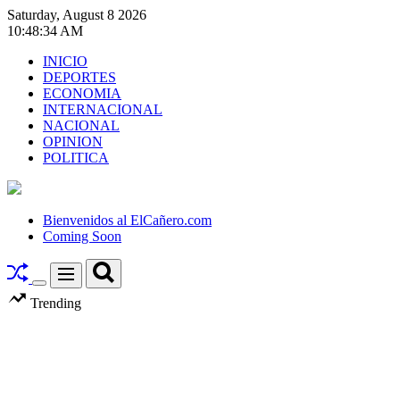
Skip
Saturday, August 8 2026
to
10
:
48
:
35
AM
content
INICIO
DEPORTES
ECONOMIA
INTERNACIONAL
NACIONAL
OPINION
POLITICA
El
Cañero.com
Bienvenidos al ElCañero.com
Coming Soon
Search
Menu
Switch
Trending
color
mode