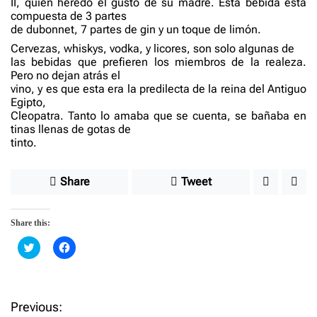
II, quien heredó el gusto de su madre. Esta bebida está
compuesta de 3 partes
de dubonnet, 7 partes de gin y un toque de limón.
Cervezas, whiskys, vodka, y licores, son solo algunas de
las bebidas que prefieren los miembros de la realeza.
Pero no dejan atrás el
vino, y es que esta era la predilecta de la reina del Antiguo
Egipto,
Cleopatra. Tanto lo amaba que se cuenta, se bañaba en
tinas llenas de gotas de
tinto.
Share
Tweet
Share this:
C
C
l
l
i
i
c
c
k
k
t
t
o
o
Previous:
P
s
s