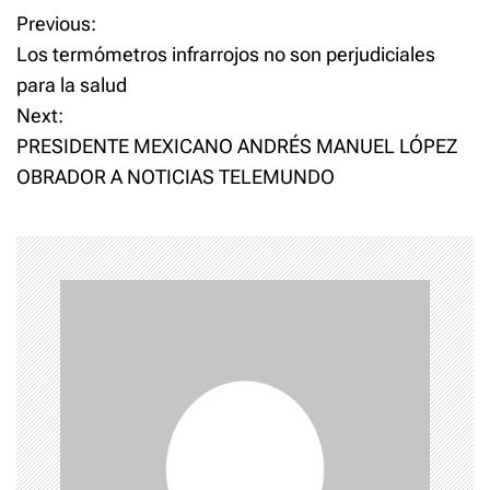
cardenales de la Iglesia
P
Previous:
Católica. "Se necesita
fortaleza…
Los termómetros infrarrojos no son perjudiciales
o
para la salud
Next:
s
PRESIDENTE MEXICANO ANDRÉS MANUEL LÓPEZ
t
OBRADOR A NOTICIAS TELEMUNDO
n
a
v
i
g
a