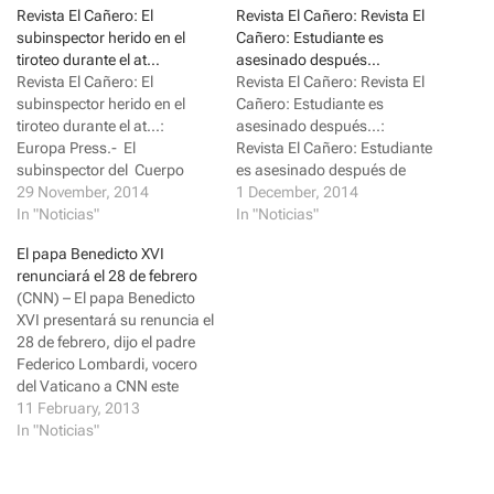
a
a
Revista El Cañero: El
Revista El Cañero: Revista El
r
r
subinspector herido en el
Cañero: Estudiante es
e
e
o
o
tiroteo durante el at…
asesinado después…
n
n
Revista El Cañero: El
Revista El Cañero: Revista El
T
F
w
a
subinspector herido en el
Cañero: Estudiante es
i
c
tiroteo durante el at...:
asesinado después...:
t
e
t
b
Europa Press.- El
Revista El Cañero: Estudiante
e
o
subinspector del Cuerpo
r
o
es asesinado después de
(
k
Nacional de Policía que
29 November, 2014
defender 2 niña... : Una
1 December, 2014
O
(
p
O
resultó herido en un tiroteo
In "Noticias"
captura de pantalla de Tugce
In "Noticias"
e
p
durante el atraco a una
Albayrak. (YouTube) Berlín -
n
e
El papa Benedicto XVI
s
n
sucursal ba...
...
i
s
renunciará el 28 de febrero
n
i
(CNN) – El papa Benedicto
n
n
e
n
XVI presentará su renuncia el
w
e
28 de febrero, dijo el padre
w
w
i
w
Federico Lombardi, vocero
n
i
d
n
del Vaticano a CNN este
o
d
lunes. El Papa, de 85 años de
11 February, 2013
w
o
)
w
edad, renuncia "a causa de
In "Noticias"
)
su avanzada edad", dijo
Benedicto XVI a los