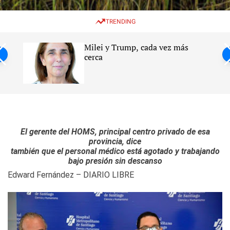
w
e
e
i
n
a
TRENDING
t
u
r
c
c
h
h
Milei y Trump, cada vez más
c
ntil
cerca
o
l
s
o
r
m
o
d
e
El gerente del HOMS, principal centro privado de esa
provincia, dice
también que el personal médico está agotado y trabajando
bajo presión sin descanso
Edward Fernández – DIARIO LIBRE