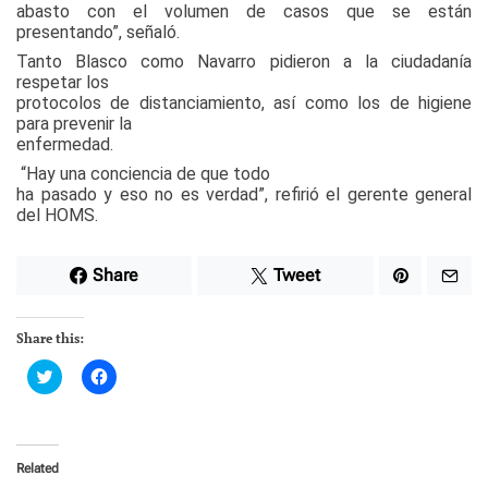
abasto con el volumen de casos que se están
presentando”, señaló.
Tanto Blasco como Navarro pidieron a la ciudadanía
respetar los
protocolos de distanciamiento, así como los de higiene
para prevenir la
enfermedad.
“Hay una conciencia de que todo
ha pasado y eso no es verdad”, refirió el gerente general
del HOMS.
Share
Tweet
Share this:
C
C
l
l
i
i
c
c
k
k
t
t
o
o
Related
s
s
h
h