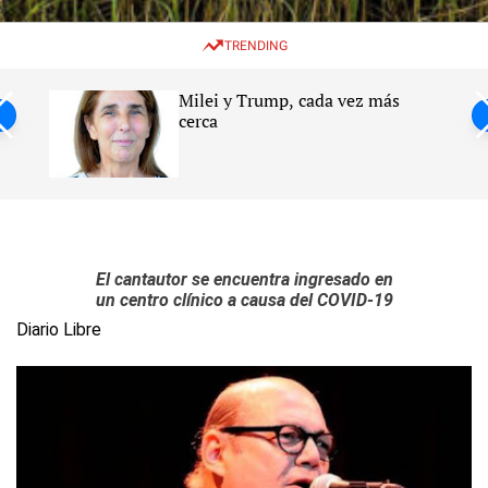
w
e
e
i
n
a
TRENDING
t
u
r
c
c
h
h
Milei y Trump, cada vez más
c
ntil
cerca
o
l
s
o
r
m
o
d
e
El cantautor se encuentra ingresado en
un centro clínico a causa del COVID-19
Diario Libre