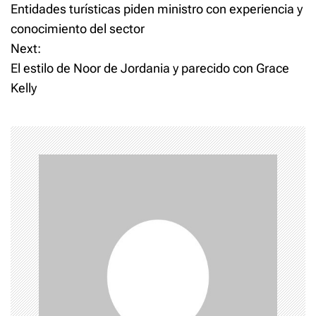
alcaldes y regidores de
Entidades turísticas piden ministro con experiencia y
o
la región Yuma que aglutina
conocimiento del sector
los municipios y distritos
"ASOMUREYU"…
Next:
s
El estilo de Noor de Jordania y parecido con Grace
t
Kelly
n
a
v
i
g
a
t