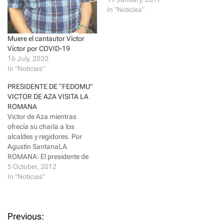
O
(
p
O
In "Noticias"
e
p
n
e
s
n
i
s
Muere el cantautor Víctor
n
i
n
n
Víctor por COVID-19
e
n
16 July, 2020
w
e
w
w
In "Noticias"
i
w
n
i
d
n
PRESIDENTE DE “FEDOMU”
o
d
VICTOR DE AZA VISITA LA
w
o
)
w
ROMANA
)
Victor de Aza mientras
ofrecía su charla a los
alcaldes y regidores. Por
Agustín SantanaLA
ROMANA: El presidente de
la Federación Dominicana de
5 October, 2012
Municipios
In "Noticias"
"FEDOMU" Víctor de Aza,
realizo una visita a la ciudad
de la romana para sostener
P
Previous:
un encuentro con los