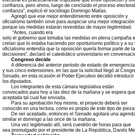
confianza, pero ahora, luego de concluido el proceso electoral
confianza”, explicó el sociólogo Domingo Matías.
Agregó que ese mejor entendimiento entre oposición y
oficialismo también sirve para auspiciar una mejor integración
porque las medidas estarán revestidas de mayor legitimidad.
“Antes, cuando era
solo el gobierno que tomaba las medidas en plena campaña e
creían que lo estaba haciendo por oportunismo político y a su 
oficialismo entendía que la oposición quería formar parte de l
decisiones”, declaró el catedrático universitario en conversac
Congreso decide
A diferencia del anterior período de estado de emergencia
y sus cinco extensiones, en las que la solicitud llegó al Congr
Senado, en esta ocasión el Poder Ejecutivo decidió introducir 
los diputados.
Los integrantes de esta cámara legislativa están
convocados para hoy a las diez de la mañana y se espera que
aceptada tal cual fue enviada.
Para su aprobación hoy mismo, el proyecto deberá ser
conocido en una lectura, como es propio de este tipo de pieza
De ser aceptado, entonces el Senado agotará una agend
similar el domingo a las once de la mañana.
Una vez legitimado allí, será cuestión de horas para que
sea promulgado por el presidente de La República, Danilo Me