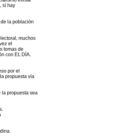
, sí hay
 de la población
lectoral, muchos
vez el
as tomas de
ión con EL DÍA.
eso por el
la propuesta vía
 la propuesta sea
s.
a
dina.