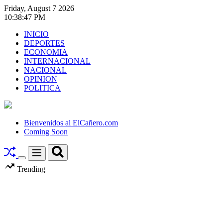
Skip
Friday, August 7 2026
to
10
:
38
:
48
PM
content
INICIO
DEPORTES
ECONOMIA
INTERNACIONAL
NACIONAL
OPINION
POLITICA
El
Cañero.com
Bienvenidos al ElCañero.com
Coming Soon
Search
Menu
Switch
Trending
color
mode