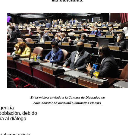
En la misiva enviada a la Cámara de Diputados se
hace constar se consultó autoridades electas.
gencia
población, debido
ra al diálogo
cialismo exista