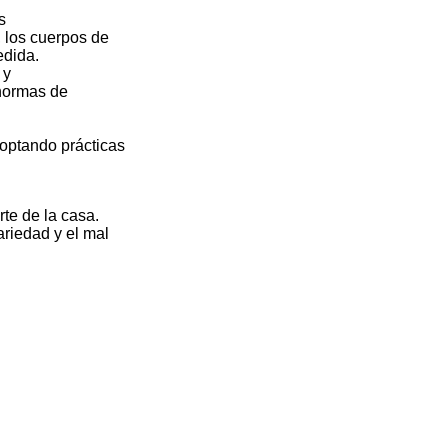
s
, los cuerpos de
edida.
 y
 normas de
optando prácticas
rte de la casa.
ariedad y el mal