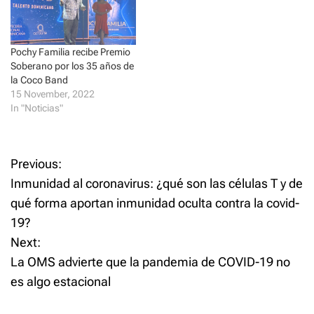
e
n
w
e
w
w
i
w
n
i
d
n
Pochy Familia recibe Premio
o
d
Soberano por los 35 años de
w
o
)
w
la Coco Band
)
15 November, 2022
In "Noticias"
P
Previous:
Inmunidad al coronavirus: ¿qué son las células T y de
o
qué forma aportan inmunidad oculta contra la covid-
19?
s
Next:
t
La OMS advierte que la pandemia de COVID-19 no
es algo estacional
n