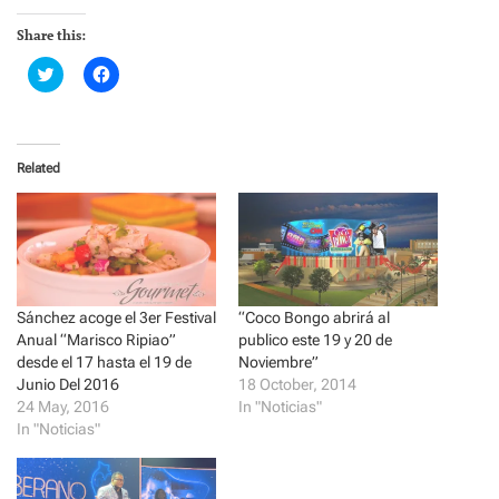
Share this:
C
C
l
l
i
i
c
c
k
k
t
t
o
o
Related
s
s
h
h
a
a
r
r
e
e
o
o
n
n
T
F
w
a
i
c
t
e
Sánchez acoge el 3er Festival
“Coco Bongo abrirá al
t
b
Anual “Marisco Ripiao”
publico este 19 y 20 de
e
o
r
o
desde el 17 hasta el 19 de
Noviembre”
(
k
Junio Del 2016
18 October, 2014
O
(
p
O
24 May, 2016
In "Noticias"
e
p
In "Noticias"
n
e
s
n
i
s
n
i
n
n