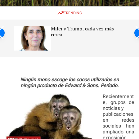
w
e
e
i
n
a
TRENDING
t
u
r
c
c
h
h
Milei y Trump, cada vez más
c
ntil
cerca
o
l
s
o
r
m
o
d
e
Ningún mono escoge los cocos utilizados en
ningún producto de Edward & Sons. Período.
Recientement
e, grupos de
noticias y
publicaciones
en redes
sociales han
ampliado una
exposición