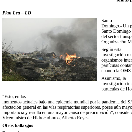
Plan Lea – LD
Santo
Domingo.- Un pro
Santo Domingo re
del sector transp
Organización Mu
Según esta
investigación re
organismos inter
partículas cont
cuando la OMS e
Asimismo, la
investigación in
partículas de H
“Esto, en los
momentos actuales bajo una epidemia mundial por la pandemia del
afectación general en las vías respiratorias superiores, posee aún mayo
importancia y resulta en una mayor causa de preocupación”, consideró
Viceministro de Hidrocarburos, Alberto Reyes.
Otros hallazgos