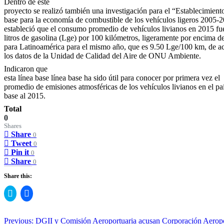
Dentro de este
proyecto se realizó también una investigación para el “Establecimiento
base para la economía de combustible de los vehículos ligeros 2005-
estableció que el consumo promedio de vehículos livianos en 2015 fu
litros de gasolina (Lge) por 100 kilómetros, ligeramente por encima d
para Latinoamérica para el mismo año, que es 9.50 Lge/100 km, de a
los datos de la Unidad de Calidad del Aire de ONU Ambiente.
Indicaron que
esta línea base línea base ha sido útil para conocer por primera vez el
promedio de emisiones atmosféricas de los vehículos livianos en el pa
base al 2015.
Total
0
Shares
Share
0
Tweet
0
Pin it
0
Share
0
Share this:
Click
Click
to
to
share
share
on
on
Twitter
Facebook
Post
Previous:
DGII y Comisión Aeroportuaria acusan Corporación Aeroport