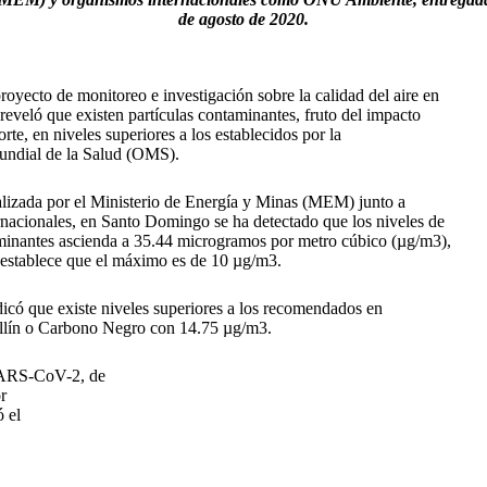
de agosto de 2020.
yecto de monitoreo e investigación sobre la calidad del aire en
veló que existen partículas contaminantes, fruto del impacto
orte, en niveles superiores a los establecidos por la
ndial de la Salud (OMS).
alizada por el Ministerio de Energía y Minas (MEM) junto a
nacionales, en Santo Domingo se ha detectado que los niveles de
aminantes ascienda a 35.44 microgramos por metro cúbico (µg/m3),
stablece que el máximo es de 10 µg/m3.
dicó que existe niveles superiores a los recomendados en
ollín o Carbono Negro con 14.75 µg/m3.
 SARS-CoV-2, de
r
 el