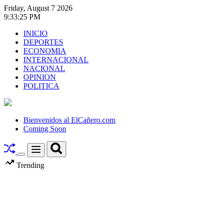
Skip
Friday, August 7 2026
to
9
:
33
:
26
PM
content
INICIO
DEPORTES
ECONOMIA
INTERNACIONAL
NACIONAL
OPINION
POLITICA
El
Cañero.com
Bienvenidos al ElCañero.com
Coming Soon
Search
Menu
Switch
Trending
color
mode