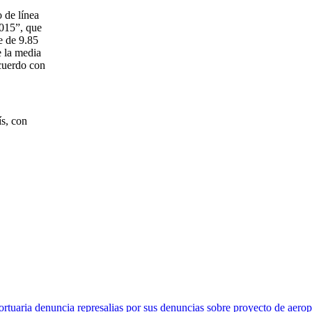
 de línea
2015”, que
e de 9.85
e la media
cuerdo con
ís, con
uaria denuncia represalias por sus denuncias sobre proyecto de aerop