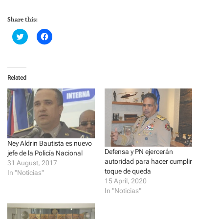
Share this:
C
C
l
l
i
i
c
c
k
k
t
t
o
o
Related
s
s
h
h
a
a
r
r
e
e
o
o
n
n
T
F
w
a
i
c
t
e
Ney Aldrin Bautista es nuevo
t
b
Defensa y PN ejercerán
jefe de la Policía Nacional
e
o
autoridad para hacer cumplir
r
o
31 August, 2017
(
k
toque de queda
In "Noticias"
O
(
15 April, 2020
p
O
e
p
In "Noticias"
n
e
s
n
i
s
n
i