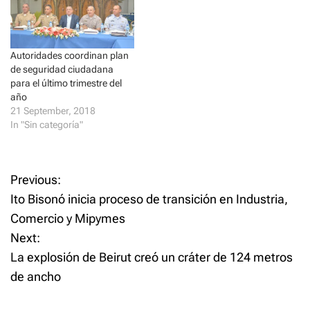
n
n
e
n
w
e
w
w
i
w
n
i
d
n
Autoridades coordinan plan
o
d
de seguridad ciudadana
w
o
)
w
para el último trimestre del
)
año
21 September, 2018
In "Sin categoría"
P
Previous:
Ito Bisonó inicia proceso de transición en Industria,
o
Comercio y Mipymes
Next:
s
La explosión de Beirut creó un cráter de 124 metros
t
de ancho
n