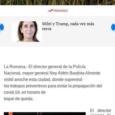
w
e
e
i
n
a
TRENDING
t
u
r
c
c
h
h
Milei y Trump, cada vez más
c
ntil
cerca
o
l
s
o
r
m
o
d
e
La Romana.- El director general de la Policía
Nacional, mayor general Ney Aldrin Bautista Almonte
visitó anoche esta ciudad, donde supervisó
los trabajos preventivos para evitar la propagación del
covid-19, en horario de
toque de queda.
El director