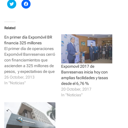
C
C
l
l
i
i
c
c
k
k
t
t
o
o
Related
s
s
h
h
a
a
En primer día Expomóvil BR
r
r
financia 325 millones
e
e
o
o
El primer día de operaciones
n
n
Expomóvil Banreservas cerró
T
F
w
a
con financiamientos que
i
c
ascienden a 325 millones de
t
e
Expomovil 2017 de
t
b
pesos, y expectativas de que
Banreservas inicia hoy con
e
o
ese volumen de venta se
26 October, 2013
r
o
amplias facilidades y tasas
(
k
incrementará ampliamente
In "Noticias"
desde el 6,76 %
O
(
p
O
durante este sábado y el
20 October, 2017
e
p
domingo. El administrador
In "Noticias"
n
e
s
n
general de la entidad,
i
s
Enrique Ramírez Paniagua,
n
i
n
n
expresó su satisfacción por
e
n
el desempeño del…
w
e
w
w
i
w