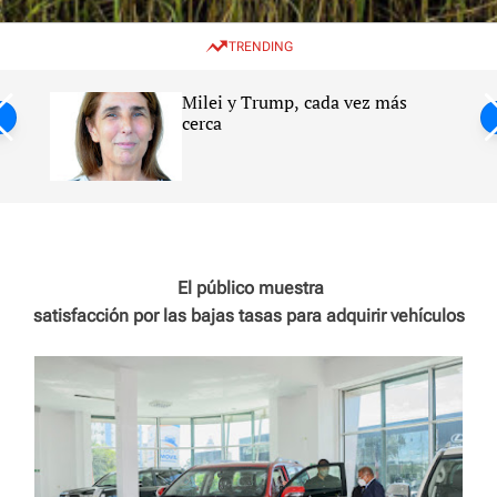
w
e
e
i
n
a
TRENDING
t
u
r
c
c
h
h
Milei y Trump, cada vez más
c
ntil
cerca
o
l
s
o
r
m
o
d
e
El público muestra
satisfacción por las bajas tasas para adquirir vehículos