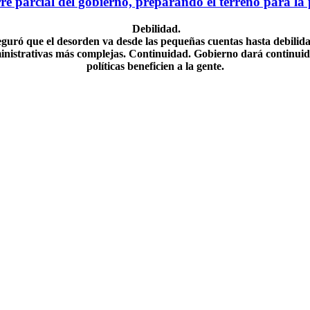
rre parcial del gobierno, preparando el terreno para l
Debilidad.
guró que el desorden va desde las pequeñas cuentas hasta debilid
nistrativas más complejas. Continuidad. Gobierno dará continui
políticas beneficien a la gente.