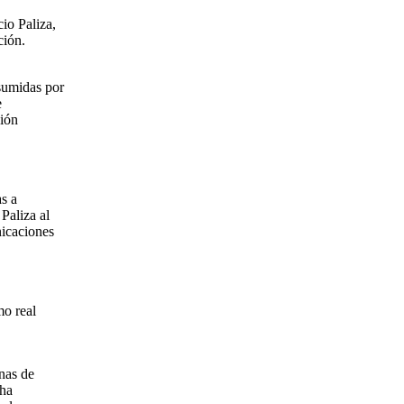
io Paliza,
ción.
sumidas por
e
ción
as a
Paliza al
icaciones
mo real
nas de
 ha