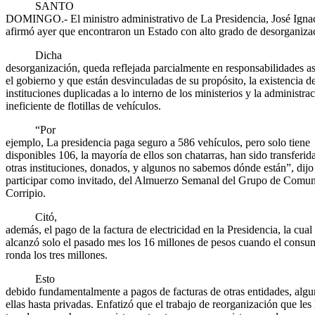
SANTO
DOMINGO.- El ministro administrativo de La Presidencia, José Ignac
afirmó ayer que encontraron un Estado con alto grado de desorganiza
Dicha
desorganización, queda reflejada parcialmente en responsabilidades a
el gobierno y que están desvinculadas de su propósito, la existencia d
instituciones duplicadas a lo interno de los ministerios y la administra
ineficiente de flotillas de vehículos.
“Por
ejemplo, La presidencia paga seguro a 586 vehículos, pero solo tiene
disponibles 106, la mayoría de ellos son chatarras, han sido transferid
otras instituciones, donados, y algunos no sabemos dónde están”, dijo 
participar como invitado, del Almuerzo Semanal del Grupo de Comun
Corripio.
Citó,
además, el pago de la factura de electricidad en la Presidencia, la cual
alcanzó solo el pasado mes los 16 millones de pesos cuando el consu
ronda los tres millones.
Esto
debido fundamentalmente a pagos de facturas de otras entidades, algu
ellas hasta privadas. Enfatizó que el trabajo de reorganización que les