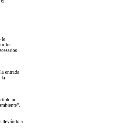
 el
 la
or los
ecesarios
la entrada
 la
ctible un
 ambiente”.
s llevándola