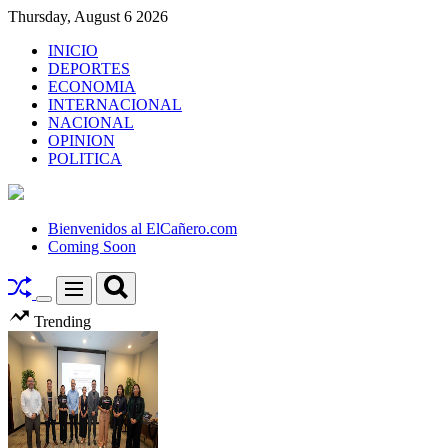
Skip
Thursday, August 6 2026
to
INICIO
content
DEPORTES
ECONOMIA
INTERNACIONAL
NACIONAL
OPINION
POLITICA
El
Cañero.com
Bienvenidos al ElCañero.com
Coming Soon
Search
Menu
Switch
Trending
color
mode