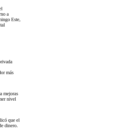
el
rno a
mingo Este,
tal
privada
ador más
ra mejoras
mer nivel
licó que el
de dinero.