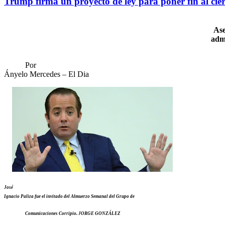
Trump firma un proyecto de ley para poner fin al cie
Ase
admi
Por
Ányelo Mercedes – El Dia
José
Ignacio Paliza fue el invitado del Almuerzo Semanal del Grupo de
Comunicaciones
Corripio.
JORGE GONZÁLEZ