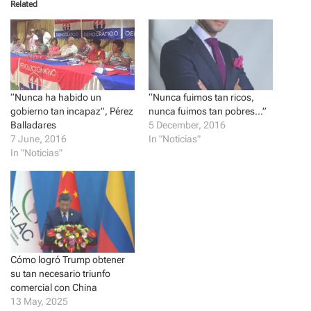
Related
s
s
h
h
a
a
r
r
e
e
o
o
n
n
T
F
w
a
i
c
t
e
“Nunca ha habido un
“Nunca fuimos tan ricos,
t
b
gobierno tan incapaz”, Pérez
nunca fuimos tan pobres…”
e
o
r
o
Balladares
5 December, 2016
(
k
7 June, 2016
In "Noticias"
O
(
p
O
In "Noticias"
e
p
n
e
s
n
i
s
n
i
n
n
e
n
w
e
w
w
i
w
n
i
d
n
Cómo logró Trump obtener
o
d
su tan necesario triunfo
w
o
)
w
comercial con China
)
13 May, 2025