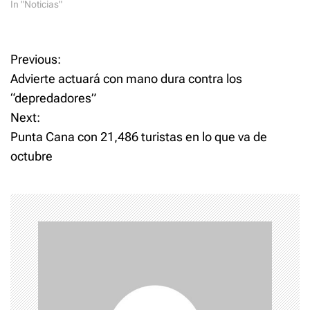
In "Noticias"
P
Previous:
Advierte actuará con mano dura contra los
o
“depredadores”
Next:
s
Punta Cana con 21,486 turistas en lo que va de
t
octubre
n
a
v
i
g