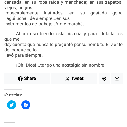
cansada, en su ropa raída y manchada; en sus zapatos,
viejos, negros,
impecablemente lustrados, en su gastada gorra
¨aguilucha¨ de siempre…en sus
instrumentos de trabajo…Y me marché.
Ahora escribiendo esta historia y para titularla, es
que me
doy cuenta que nunca le pregunté por su nombre. El viento
del parque se lo
llevó para siempre.
¡Oh, Dios!…tengo una nostalgia sin nombre.
Share
Tweet
Share this:
C
C
l
l
i
i
c
c
k
k
t
t
o
o