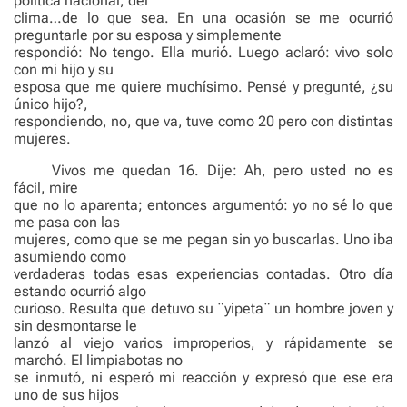
política nacional, del
clima…de lo que sea. En una ocasión se me ocurrió
preguntarle por su esposa y simplemente
respondió: No tengo. Ella murió. Luego aclaró: vivo solo
con mi hijo y su
esposa que me quiere muchísimo. Pensé y pregunté, ¿su
único hijo?,
respondiendo, no, que va, tuve como 20 pero con distintas
mujeres.
Vivos me quedan 16. Dije: Ah, pero usted no es
fácil, mire
que no lo aparenta; entonces argumentó: yo no sé lo que
me pasa con las
mujeres, como que se me pegan sin yo buscarlas. Uno iba
asumiendo como
verdaderas todas esas experiencias contadas. Otro día
estando ocurrió algo
curioso. Resulta que detuvo su ¨yipeta¨ un hombre joven y
sin desmontarse le
lanzó al viejo varios improperios, y rápidamente se
marchó. El limpiabotas no
se inmutó, ni esperó mi reacción y expresó que ese era
uno de sus hijos