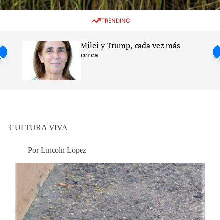
w
e
e
i
n
a
TRENDING
t
u
r
c
c
h
h
Milei y Trump, cada vez más
c
ntil
cerca
o
l
s
o
r
m
o
d
e
CULTURA VIVA
Por Lincoln López