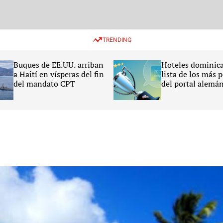
TRENDING
Buques de EE.UU. arriban
Hoteles dominica
a Haití en vísperas del fin
lista de los más 
del mandato CPT
del portal alemá
HolidayCheck 20