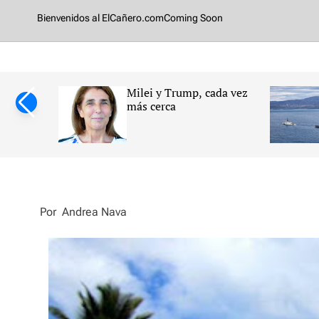
o
Bienvenidos al ElCañero.com
Coming Soon
m
cana y su
Milei y Trump, cada vez
ersidad
más cerca
impulsan
lizadas
erebral
Por
Andrea Nava