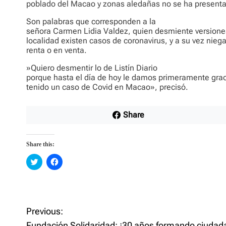
poblado del Macao y zonas aledañas no se ha presenta
Son palabras que corresponden a la
señora Carmen Lidia Valdez, quien desmiente versione
localidad existen casos de coronavirus, y a su vez nie
renta o en venta.
»Quiero desmentir lo de Listín Diario
porque hasta el día de hoy le damos primeramente gra
tenido un caso de Covid en Macao», precisó.
Share
Share this:
C
C
l
l
i
i
c
c
k
k
t
t
o
o
P
s
s
Previous:
h
h
a
a
Fundación Solidaridad: ¡30 años formando ciudad
r
r