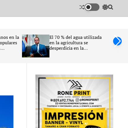
S
S
w
e
i
a
t
r
c
c
h
h
nos en la
El 70 % del agua utilizada
c
populares
en la agricultura se
o
n
desperdicia en la
l
26
República Dominicana,
o
r
afirma Claudio Caamaño
m
Vélez
o
d
e