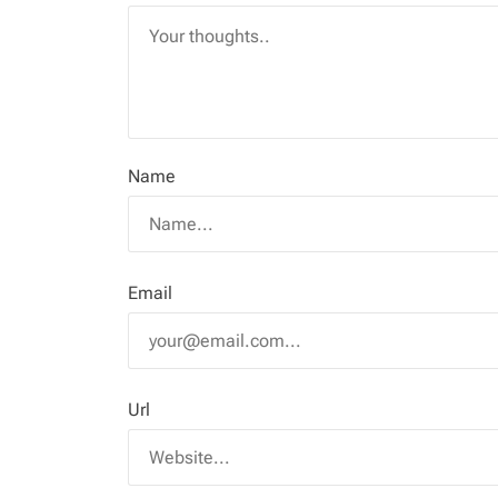
o
n
Name
Email
Url