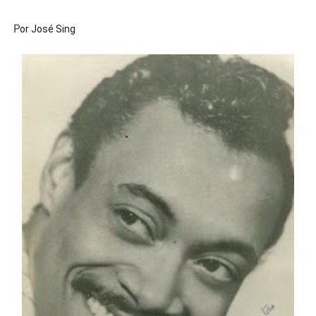
e
P
or José Sing