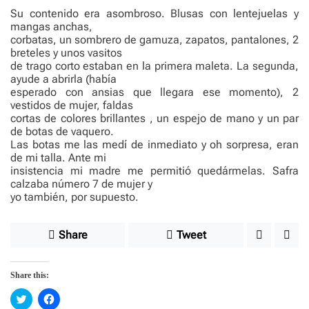
Su contenido era asombroso. Blusas con lentejuelas y
mangas anchas,
corbatas, un sombrero de gamuza, zapatos, pantalones, 2
breteles y unos vasitos
de trago corto estaban en la primera maleta. La segunda,
ayude a abrirla (había
esperado con ansias que llegara ese momento), 2
vestidos de mujer, faldas
cortas de colores brillantes , un espejo de mano y un par
de botas de vaquero.
Las botas me las medí de inmediato y oh sorpresa, eran
de mi talla. Ante mi
insistencia mi madre me permitió quedármelas. Safra
calzaba número 7 de mujer y
yo también, por supuesto.
Share
Tweet
Share this:
C
C
l
l