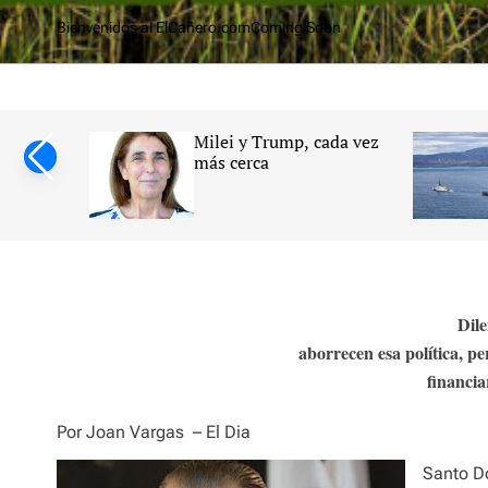
o
Bienvenidos al ElCañero.com
Coming Soon
m
cana y su
Milei y Trump, cada vez
ersidad
más cerca
impulsan
lizadas
erebral
Dile
aborrecen esa política, per
financia
Por Joan Vargas
– El Dia
Santo D