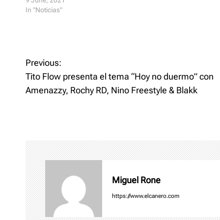
9 June, 2021
i
s
n
i
In "Noticias"
n
n
e
n
w
e
w
w
i
w
n
i
P
d
n
o
d
Previous:
w
o
o
)
w
Tito Flow presenta el tema “Hoy no duermo” con
)
Amenazzy, Rochy RD, Nino Freestyle & Blakk
s
t
n
a
v
Miguel Rone
i
https://www.elcanero.com