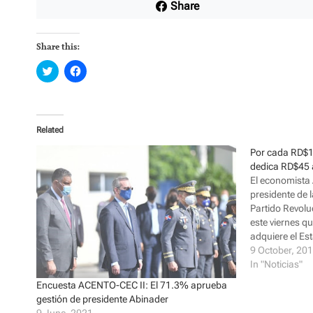
Share
Share this:
C
C
l
l
i
i
c
c
k
k
t
t
o
o
Related
s
s
h
h
a
a
Por cada RD$1
r
r
dedica RD$45 
e
e
o
o
El economista
n
n
presidente de 
T
F
w
a
Partido Revolu
i
c
este viernes q
t
e
t
b
adquiere el Es
e
o
r
o
45 de ellos se
9 October, 20
(
k
externa. De ac
In "Noticias"
O
(
p
O
Encuesta ACENTO-CEC II: El 71.3% aprueba
e
p
n
e
gestión de presidente Abinader
s
n