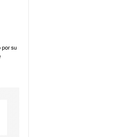
 por su
e