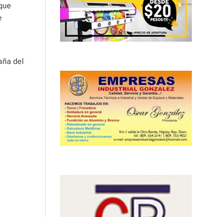
 que
e
aña del