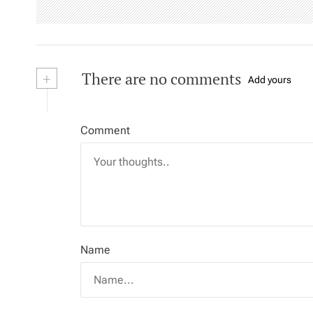
g
a
t
+
There are no comments
Add yours
i
o
Comment
n
Name