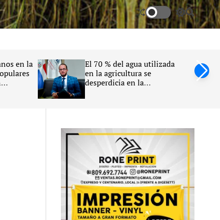
S
S
w
e
i
a
t
r
c
c
h
h
nos en la
El 70 % del agua utilizada
c
populares
en la agricultura se
o
n
desperdicia en la
l
26
República Dominicana,
o
r
afirma Claudio Caamaño
m
Vélez
o
d
e