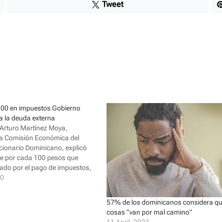
Tweet
00 en impuestos Gobierno
a la deuda externa
 Arturo Martínez Moya,
la Comisión Económica del
cionario Dominicano, explicó
ue por cada 100 pesos que
tado por el pago de impuestos,
 dedican al pago de la deuda
10
uerdo a estas cifras, solo el 55…
57% de los dominicanos considera qu
cosas “van por mal camino”