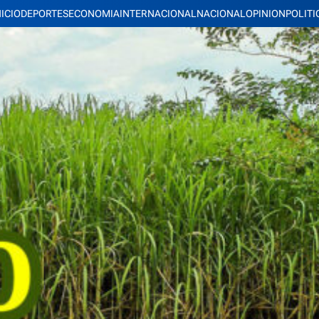
NICIO
DEPORTES
ECONOMIA
INTERNACIONAL
NACIONAL
OPINION
POLITI