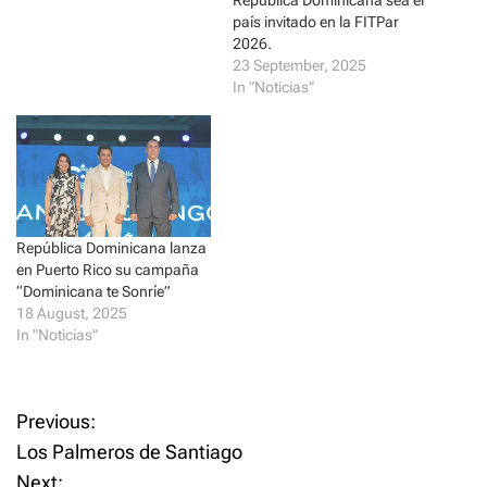
República Dominicana sea el
n
i
n
n
país invitado en la FITPar
e
n
2026.
w
e
w
w
23 September, 2025
i
w
In "Noticias"
n
i
d
n
o
d
w
o
)
w
)
República Dominicana lanza
en Puerto Rico su campaña
“Dominicana te Sonríe”
18 August, 2025
In "Noticias"
P
Previous:
Los Palmeros de Santiago
o
Next: