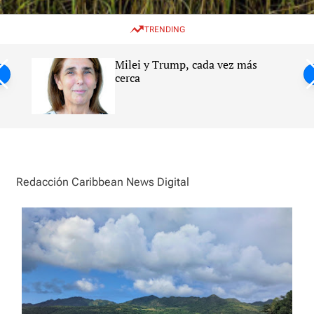
w
e
e
i
n
a
TRENDING
t
u
r
c
c
h
h
Milei y Trump, cada vez más
c
ntil
cerca
o
l
s
o
r
m
o
d
e
Redacción Caribbean News Digital