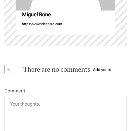
o
n
Miguel Rone
https://www.elcanero.com
+
There are no comments
Add yours
Comment