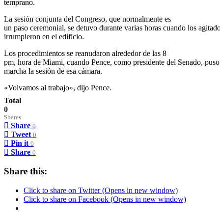
temprano.
La sesión conjunta del Congreso, que normalmente es
un paso ceremonial, se detuvo durante varias horas cuando los agitad
irrumpieron en el edificio.
Los procedimientos se reanudaron alrededor de las 8
pm, hora de Miami, cuando Pence, como presidente del Senado, pus
marcha la sesión de esa cámara.
«Volvamos al trabajo», dijo Pence.
Total
0
Shares
Share
0
Tweet
0
Pin it
0
Share
0
Share this:
Click to share on Twitter (Opens in new window)
Click to share on Facebook (Opens in new window)