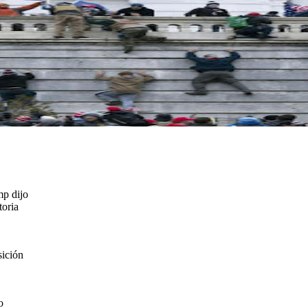
mp dijo
toria
sición
o