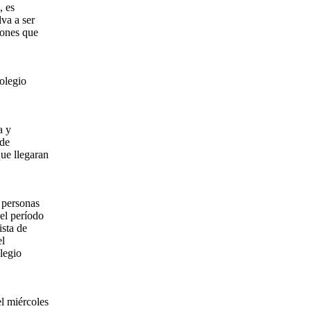
, es
va a ser
iones que
olegio
a y
 de
ue llegaran
s personas
el período
ista de
el
legio
l miércoles