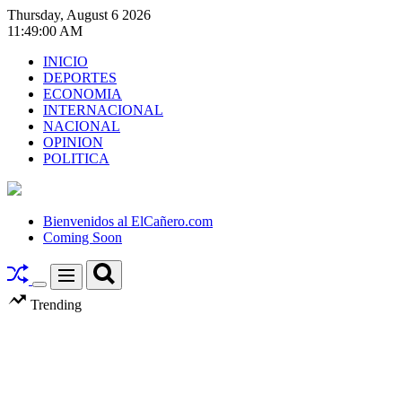
Skip
Thursday, August 6 2026
to
11
:
49
:
01
AM
content
INICIO
DEPORTES
ECONOMIA
INTERNACIONAL
NACIONAL
OPINION
POLITICA
El
Cañero.com
Bienvenidos al ElCañero.com
Coming Soon
Search
Menu
Switch
Trending
color
mode