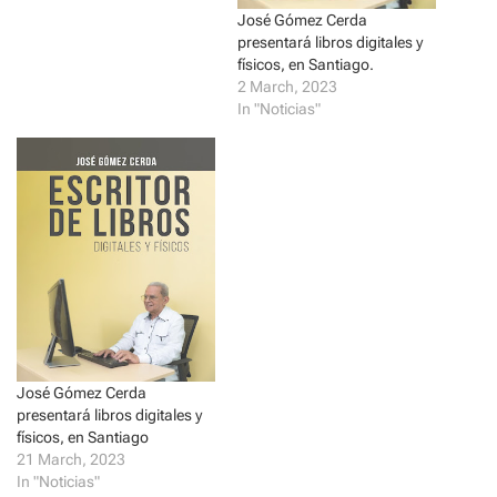
s
n
i
s
José Gómez Cerda
n
i
presentará libros digitales y
n
n
e
n
físicos, en Santiago.
w
e
2 March, 2023
w
w
i
w
In "Noticias"
n
i
d
n
o
d
w
o
)
w
)
José Gómez Cerda
presentará libros digitales y
físicos, en Santiago
21 March, 2023
In "Noticias"