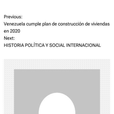
P
Previous:
Venezuela cumple plan de construcción de viviendas
o
en 2020
Next:
s
HISTORIA POLÍTICA Y SOCIAL INTERNACIONAL
t
n
a
v
i
g