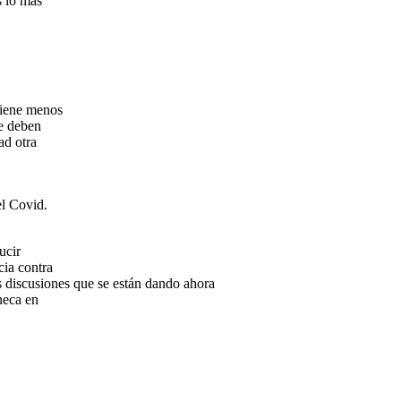
s lo más
tiene menos
ue deben
ad otra
el Covid.
ucir
cia contra
s discusiones que se están dando ahora
neca en