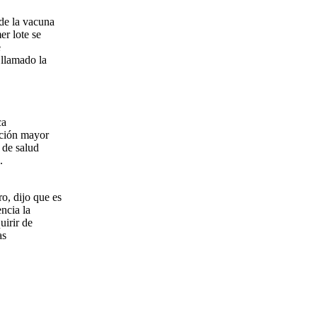
de la vacuna
r lote se
e
 llamado la
ca
ación mayor
 de salud
.
, dijo que es
ncia la
uirir de
as