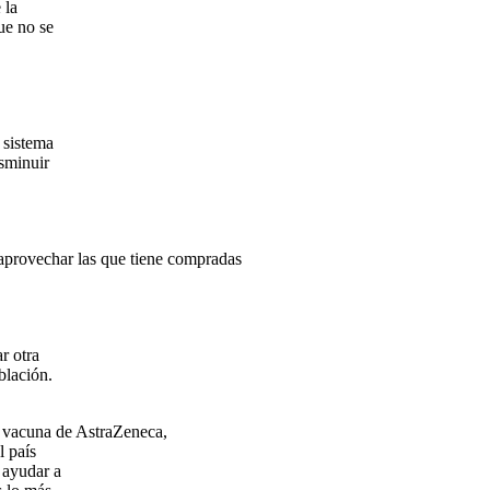
 la
ue no se
 sistema
isminuir
aprovechar las que tiene compradas
r otra
blación.
a vacuna de AstraZeneca,
l país
 ayudar a