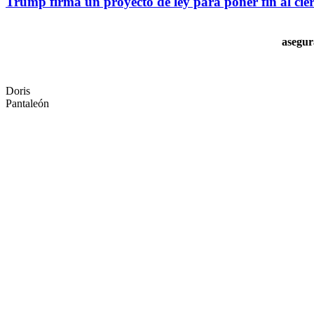
Trump firma un proyecto de ley para poner fin al cie
asegur
Doris
Pantaleón