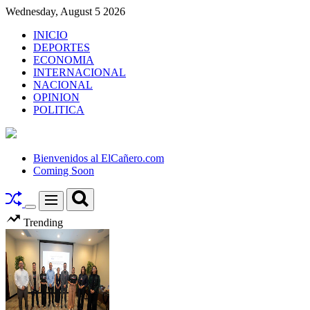
Skip
Wednesday, August 5 2026
to
INICIO
content
DEPORTES
ECONOMIA
INTERNACIONAL
NACIONAL
OPINION
POLITICA
El
Cañero.com
Bienvenidos al ElCañero.com
Coming Soon
Search
Menu
Switch
Trending
color
mode