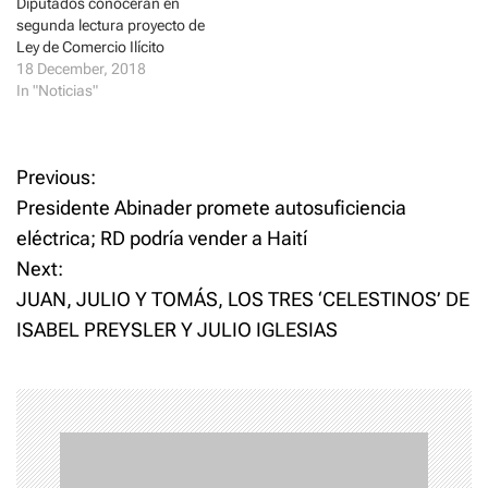
Diputados conocerán en
o
d
w
o
segunda lectura proyecto de
)
w
)
Ley de Comercio Ilícito
18 December, 2018
In "Noticias"
P
Previous:
Presidente Abinader promete autosuficiencia
o
eléctrica; RD podría vender a Haití
Next:
s
JUAN, JULIO Y TOMÁS, LOS TRES ‘CELESTINOS’ DE
t
ISABEL PREYSLER Y JULIO IGLESIAS
n
a
v