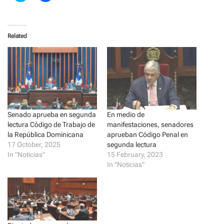
i
i
c
c
k
k
t
t
o
o
Related
s
s
h
h
a
a
r
r
e
e
o
o
n
n
T
F
w
a
i
c
t
e
t
b
Senado aprueba en segunda
En medio de
e
o
r
o
lectura Código de Trabajo de
manifestaciones, senadores
(
k
la República Dominicana
aprueban Código Penal en
O
(
p
O
17 October, 2025
segunda lectura
e
p
n
e
In "Noticias"
15 February, 2023
s
n
In "Noticias"
i
s
n
i
n
n
e
n
w
e
w
w
i
w
n
i
d
n