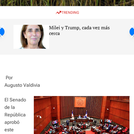
w
e
e
i
n
a
TRENDING
t
u
r
c
c
h
h
Milei y Trump, cada vez más
c
ntil
cerca
o
l
s
o
r
m
o
d
e
P
or
Augusto Valdivia
El Senado
de la
República
aprobó
este