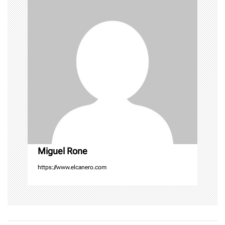
i
g
a
t
i
o
n
Miguel Rone
https://www.elcanero.com