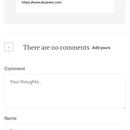
n
https://www.elcanero.com
+
There are no comments
Add yours
Comment
Name