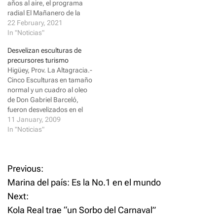
(
k
años al aire, el programa
O
(
p
O
radial El Mañanero de la
e
p
Bakana FM anuncia la
22 February, 2021
n
e
s
n
integración de la joven
In "Noticias"
i
s
comunicadora y ex-miss
n
i
Desvelizan esculturas de
n
n
República Dominicana
e
n
precursores turismo
Larimar Fiallo dentro de su
w
e
Higüey, Prov. La Altagracia.-
w
w
equipo de conductores
i
w
Cinco Esculturas en tamaño
desde este lunes 22 de
n
i
d
n
normal y un cuadro al oleo
febrero. La…
o
d
de Don Gabriel Barceló,
w
o
)
w
fueron desvelizados en el
)
frente de la Plaza “Taveras
11 January, 2009
Center”, en esta ciudad. En la
In "Noticias"
gráfica: Pedro Santamaría y
el escultor y pintor higüeyano
Luis Alberto Castillo posan
P
Previous:
junto a las esculturas…
Marina del país: Es la No.1 en el mundo
o
Next:
Kola Real trae “un Sorbo del Carnaval”
s