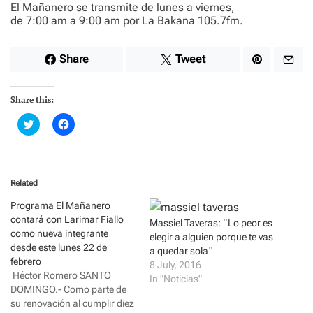
El Mañanero se transmite de lunes a viernes,
de 7:00 am a 9:00 am por La Bakana 105.7fm.
Share
Tweet
Share this:
C
C
l
l
i
i
c
c
k
k
t
t
o
o
Related
s
s
h
h
a
a
Programa El Mañanero
r
r
contará con Larimar Fiallo
e
e
Massiel Taveras: ¨Lo peor es
o
o
como nueva integrante
elegir a alguien porque te vas
n
n
desde este lunes 22 de
T
F
a quedar sola¨
w
a
febrero
8 July, 2016
i
c
Héctor Romero SANTO
t
e
In "Noticias"
t
b
DOMINGO.- Como parte de
e
o
su renovación al cumplir diez
r
o