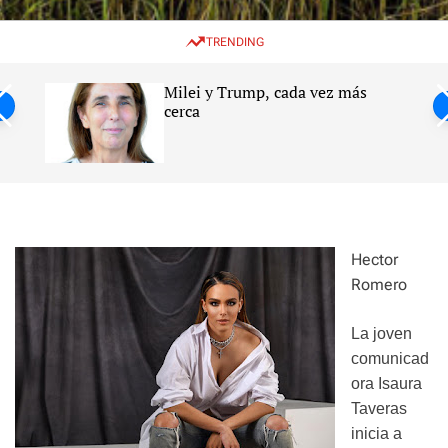
w
e
e
i
n
a
TRENDING
t
u
r
c
c
h
h
Milei y Trump, cada vez más
c
ntil
cerca
o
l
s
o
r
m
o
d
e
Hector
Romero
La joven
comunicad
ora Isaura
Taveras
inicia a