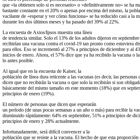
que «la obtienen solo si es necesario» o «definitivamente no» se ha m
bastante constante en el 20% o apenas por encima del mismo, la pobl
vacilante de «esperar y ver cómo funciona» se ha reducido casi a la m
durante los dos últimos meses y ha pasado del 39% al 22%.
La encuesta de Axios/Ipsos muestra una línea
de tendencia similar. Solo el 13% de los adultos dijeron en septiembre
recibirían una vacuna contra el covid-19 tan pronto como estuviera di
para ellos. Eso se incrementó al 27% a principios de diciembre y al 4
inicios de enero. Ahora, el 57% dice que ya ha recibido la vacuna o la
lo antes posible.
Al igual que en la encuesta de Kaiser, la
población de línea dura reticente a las vacunas (es decir, las personas 
dicen que no recibirán la vacuna o que solo la recibirán si son obligad
básicamente del mismo tamaño en este momento (18%) que en septie
principios de enero (19%).
El número de personas que dicen que esperarán
un período (de unas pocas semanas a un año o más) para recibir la va
disminuido rápidamente: 64% en septiembre, 51% a principios de dic
principios de enero y 28% actualmente.
Infortunadamente, será difícil convencer a la
población que se resiste a la vacuna. El hecho de que esta proporción 