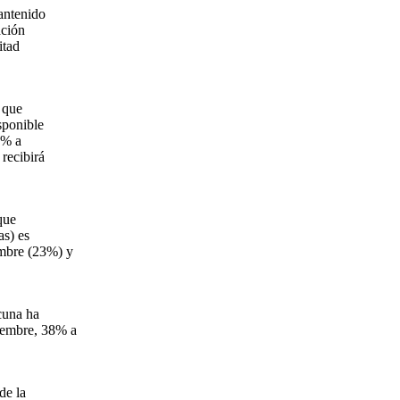
antenido
ación
itad
 que
sponible
3% a
 recibirá
que
as) es
mbre (23%) y
cuna ha
iembre, 38% a
de la