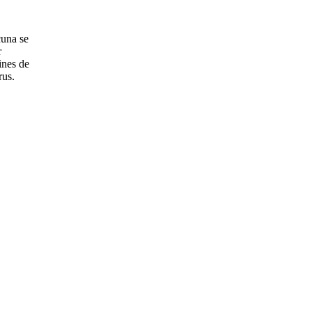
cuna se
r
ines de
rus.