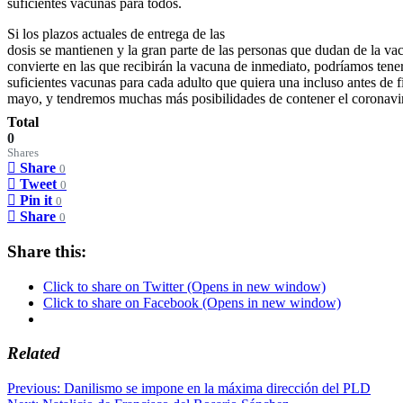
suficientes vacunas para todos.
Si los plazos actuales de entrega de las
dosis se mantienen y la gran parte de las personas que dudan de la va
convierte en las que recibirán la vacuna de inmediato, podríamos tene
suficientes vacunas para cada adulto que quiera una incluso antes de f
mayo, y tendremos muchas más posibilidades de contener el coronavi
Total
0
Shares
Share
0
Tweet
0
Pin it
0
Share
0
Share this:
Click to share on Twitter (Opens in new window)
Click to share on Facebook (Opens in new window)
Related
Post
Previous:
Danilismo se impone en la máxima dirección del PLD