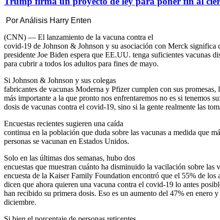
Trump firma un proyecto de ley para poner fin al cie
Por Análisis Harry Enten
(CNN) — El lanzamiento de la vacuna contra el
covid-19 de Johnson & Johnson y su asociación con Merck significa 
presidente Joe Biden espera que EE.UU. tenga suficientes vacunas di
para cubrir a todos los adultos para fines de mayo.
Si Johnson & Johnson y sus colegas
fabricantes de vacunas Moderna y Pfizer cumplen con sus promesas, 
más importante a la que pronto nos enfrentaremos no es si tenemos suf
dosis de vacunas contra el covid-19, sino si la gente realmente las tom
Encuestas recientes sugieren una caída
continua en la población que duda sobre las vacunas a medida que m
personas se vacunan en Estados Unidos.
Solo en las últimas dos semanas, hubo dos
encuestas que muestran cuánto ha disminuido la vacilación sobre las 
encuesta de la Kaiser Family Foundation encontró que el 55% de los 
dicen que ahora quieren una vacuna contra el covid-19 lo antes posib
han recibido su primera dosis. Eso es un aumento del 47% en enero y
diciembre.
Si bien el porcentaje de personas reticentes