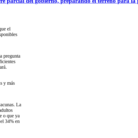
rre parcial del gobierno, preparando el terreno para l
que el
sponibles
la pregunta
icientes
ará.
ás y más
vacunas. La
adultos
le o que ya
 el 34% en