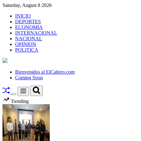
Skip
Saturday, August 8 2026
to
INICIO
content
DEPORTES
ECONOMIA
INTERNACIONAL
NACIONAL
OPINION
POLITICA
El
Cañero.com
Bienvenidos al ElCañero.com
Coming Soon
Search
Menu
Switch
Trending
color
mode