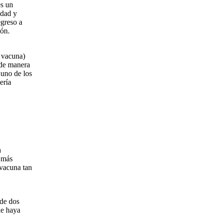
es un
idad y
egreso a
ión.
a vacuna)
 de manera
 uno de los
ería
a
i más
 vacuna tan
 de dos
ue haya