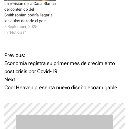
La revisión de la Casa Blanca
del contenido del
Smithsonian podría llegar a
las aulas de todo el país
8 September, 2025
In "Noticias"
P
Previous:
Economía registra su primer mes de crecimiento
o
post crisis por Covid-19
Next:
s
Cool Heaven presenta nuevo diseño ecoamigable
t
n
a