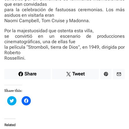
que eran convidadas
para la celebración de fastuosas ceremonias. Los más
asiduos en visitarla eran
Naomi Campbell, Tom Cruise y Madonna.
Por la majestuosidad que ostenta esta villa,
se convirtió en un escenario de producciones
cinematográficas, una de ellas fue
la película “Stromboli, tierra de Dios”, en 1949, dirigida por
Roberto
Rossellini.
Share
Tweet
Share this:
C
C
l
l
i
i
c
c
k
k
t
t
o
o
Related
s
s