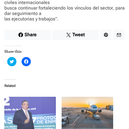
civiles internacionales
busca continuar fortaleciendo los vínculos del sector, para
dar seguimiento a
las ejecutorias y trabajos”.
Share
Tweet
Share this:
C
C
l
l
i
i
c
c
k
k
t
t
o
o
Related
s
s
h
h
a
a
r
r
e
e
o
o
n
n
T
F
w
a
i
c
t
e
t
b