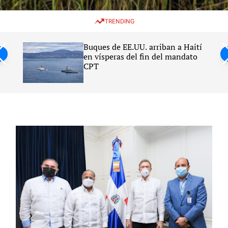
w
e
e
i
n
a
TRENDING
t
u
r
c
c
h
h
Buques de EE.UU. arriban a Haití
c
en vísperas del fin del mandato
o
CPT
l
o
r
m
o
d
e