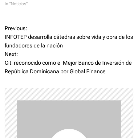
In "Noticias"
P
Previous:
INFOTEP desarrolla cátedras sobre vida y obra de los
o
fundadores de la nación
Next:
s
Citi reconocido como el Mejor Banco de Inversión de
t
República Dominicana por Global Finance
n
a
v
i
g