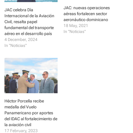
e
o
r
o
JAC: nuevas operaciones
JAC celebra Día
(
k
aéreas fortalecen sector
O
(
Internacional de la Aviación
p
O
aeronáutico dominicano
Civil, resalta papel
e
p
18 May, 2021
n
e
fundamental del transporte
s
n
In "Noticias"
i
s
aéreo en el desarrollo país
n
i
4 December, 2024
n
n
e
n
In "Noticias"
w
e
w
w
i
w
n
i
d
n
o
d
w
o
)
w
)
Héctor Porcella recibe
medalla del Vuelo
Panamericano por aportes
del IDAC al fortalecimiento de
la aviación civil
17 February, 2023