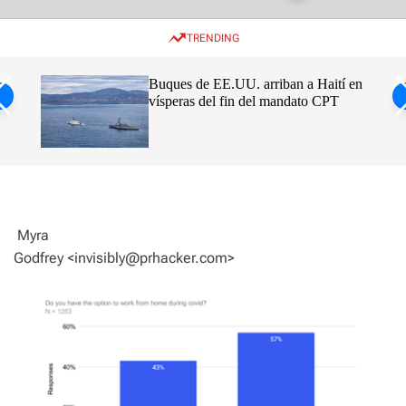
w
e
e
i
n
a
TRENDING
t
u
r
c
c
h
h
rca
Buques de EE.UU. arriban a Haití en
c
vísperas del fin del mandato CPT
o
l
o
r
m
o
d
e
Myra
Godfrey <invisibly@prhacker.com>