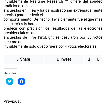
Invisiblemente Realtime Research ™ difiere del sondeo
tradicional o de las
encuestas en línea y ha demostrado ser extremadamente
preciso para predecir el
comportamiento. De hecho, Invisiblemente fue el que más
se acercó a la hora de
predecir con precisión los resultados de las elecciones
presidenciales: las
encuestas de FiveThirtyEight se desviaron por 38 votos
electorales.
Invisiblemente solo quedó fuera por 4 votos electorales.
Share
Tweet
Share this:
C
C
l
l
i
i
c
c
k
k
t
t
o
o
Previous:
P
s
s
h
h