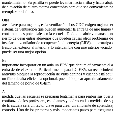
mantenimiento. Su parrilla se puede levantar hacia arriba y hacia abaj
de elevación de cuatro metros conectadas para que sea conveniente pa
reemplazo del filtro.
Otra
área clave para mejoras, es la ventilación. Los CDC exigen mejoras en
sistema de ventilación que pueden aumentar la entrega de aire limpio y
contaminantes potenciales en la escuela. Dado que abrir ventanas tien
riesgo de dejar entrar alérgenos que pueden causar otros problemas de
instalar un ventilador de recuperación de energía (ERV) que extraiga 
fresco del exterior al interior y lo intercambie con aire interior viciado
puede ser una mejor opción.
Es
importante incorporar en un aula un ERV que depure eficazmente el a
entra desde el exterior. Particularmente para LG ERV, su recubrimien
antivirus bloquea la reproducción de virus dañinos y cuando está equ
un filtro de alta eficiencia opcional, puede bloquear aproximadament
del tamaño de polvo de 0.4μm.
A
medida que las escuelas se preparan lentamente para reabrir sus puerta
confianza de los profesores, estudiantes y padres en las medidas de s
de la escuela será un factor clave para crear un ambiente de aprendiza
cómodo. Uno de los primeros y más importantes pasos para asegurar e