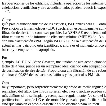
las operaciones de los edificios, incluida la operación de los sistemas 
calefacción, ventilación y aire acondicionado, pueden reducir la expos
aire”.
Como
guía para el funcionamiento de las escuelas, los Centros para el Contro
Prevención de Enfermedades (CDC) declararon específicamente aume
filtración de aire tanto como sea posible. La ASHRAE recomienda uti
filtro con un valor de informe de eficiencia mínima (MERV) de 13 o un
con una clasificación ePM1 según ISO 16890. Si la clasificación del 
actual es más baja o no está identificada, ahora es el momento crítico 
buscar y reemplazar uno apropiado.
Por
ejemplo, LG DUAL Vane Cassette, una unidad de aire acondicionado i
techo de 4 vías, puede ser un reemplazo ideal cuando está equipado co
de purificación de aire de LG. Proporciona una filtración de aire robu
eliminar el 99,9% de las bacterias dañinas y las partículas PM 1.0.
Otro
muy importante, pero sorprendentemente ignorado de forma regular, e
reemplazo del filtro. Los filtros no serán efectivos o incluso pueden v
más dañinos si no se limpian y reemplazan regularmente. No solo el k
purificación de aire de LG es desmontable y lavable para facilitar la l
sino que también el propio cassette ha sido diseñado para un fácil