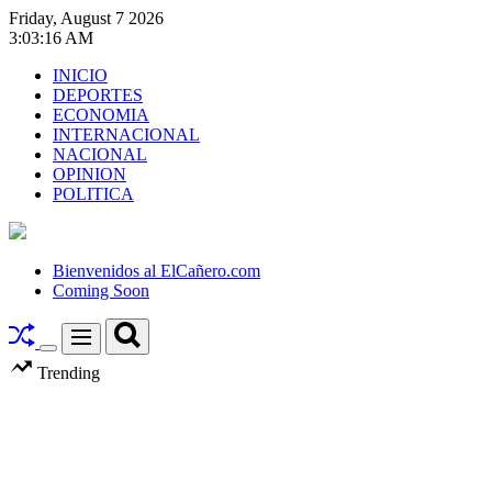
Skip
Friday, August 7 2026
to
3
:
03
:
17
AM
content
INICIO
DEPORTES
ECONOMIA
INTERNACIONAL
NACIONAL
OPINION
POLITICA
El
Cañero.com
Bienvenidos al ElCañero.com
Coming Soon
Search
Menu
Switch
Trending
color
mode