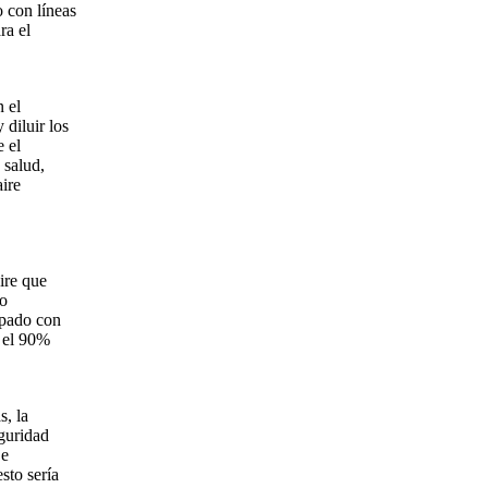
o con líneas
ra el
 el
 diluir los
e el
 salud,
aire
ire que
to
ipado con
e el 90%
s, la
eguridad
je
sto sería