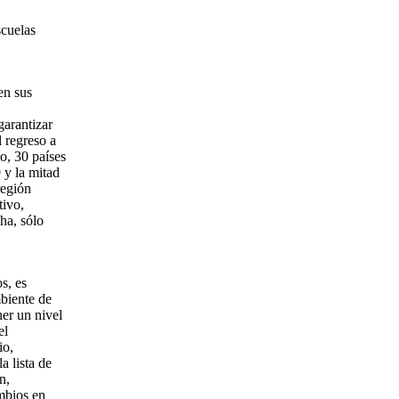
scuelas
en sus
garantizar
 regreso a
o, 30 países
 y la mitad
región
tivo,
ha, sólo
s, es
biente de
er un nivel
el
io,
a lista de
n,
mbios en