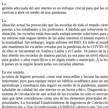
La
gestión adecuada del aire interior es un enfoque crucial para que las e
vuelvan a abrir en medio de una pandemia
La
situación actual ha provocado que las escuelas de todo el mundo cierr
puertas a los estudiantes y los profesores. A medida que sobreviene la
situación, las escuelas están buscando enérgicamente soluciones para 
un entorno más seguro dentro de las aulas mientras el mundo espera el
la normalidad. Sin embargo, según informe del BID: En todo el mund
aún mantienen las escuelas cerradas por la pandemia de la COVID-19
de ellos se encuentran en América Latina y el Caribe. 18 países de la 
han abierto sus escuelas de manera parcial, ya sea para un nivel educa
para grados o años específicos o en algún estado o municipio. A la fec
8 países en la región tienen todas sus escuelas abiertas.
En ese sentido,
la rutina de higiene personal, como usar mascarillas y lavarse las mano
importante, pero para equipar mejor un edificio académico para un am
aprendizaje y enseñanza más seguro en medio de la pandemia, manten
saludable de calidad del aire interior es un factor crítico. Diagnosticar 
sistema de circulación de aire actual de las escuelas no solo es necesar
sino que debe considerarse como uno de los elementos principales de l
prioridades. La Sociedad Estadounidense de Ingenieros de Calefacció
Refrigeración y Aire Acondicionado (ASHRAE) destacó que “los ca