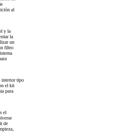
de
ición al
l y la
ntar la
lizar un
 filtro
sistema
para
nterior tipo
n el kit
sta para
s el
olverse
it de
impieza,