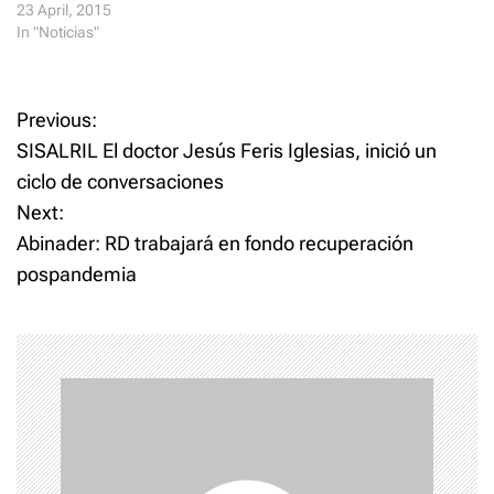
23 April, 2015
w
o
)
w
In "Noticias"
)
P
Previous:
SISALRIL El doctor Jesús Feris Iglesias, inició un
o
ciclo de conversaciones
Next:
s
Abinader: RD trabajará en fondo recuperación
t
pospandemia
n
a
v
i