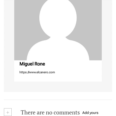
g
a
t
i
o
n
Miguel Rone
https://www.elcanero.com
+
There are no comments
Add yours