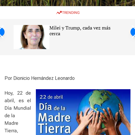
w
e
e
i
n
a
TRENDING
t
u
r
c
c
h
h
Milei y Trump, cada vez más
c
ntil
cerca
o
l
s
o
r
m
o
d
e
Por Dionicio Hernández Leonardo
Hoy, 22 de
abril, es el
Día Mundial
de la
Madre
Tierra,