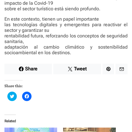
impacto de la Covid-19
sobre el sector turístico está siendo profundo.
En este contexto, tienen un papel importante
las tecnologías digitales y emergentes para reactivar el
sector y garantizar su
rentabilidad futura, reforzando los conceptos de seguridad
sanitaria,
adaptación al cambio climático y sostenibilidad
socioambiental en los destinos.
Share
Tweet
Share this:
C
C
l
l
i
i
c
c
k
k
t
t
o
o
Related
s
s
h
h
a
a