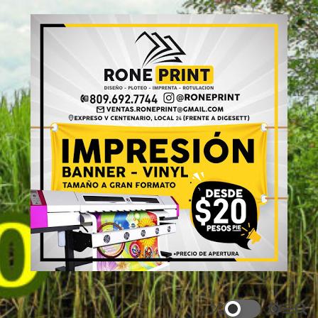
S
E
k
l
i
C
p
a
t
ñ
o
e
c
r
o
o
n
.
t
c
e
o
n
m
t
S
M
S