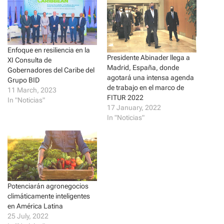
r
r
e
e
o
o
n
n
T
F
w
a
i
c
t
e
Enfoque en resiliencia en la
t
b
Presidente Abinader llega a
XI Consulta de
e
o
Madrid, España, donde
r
o
Gobernadores del Caribe del
(
k
agotará una intensa agenda
Grupo BID
O
(
p
O
de trabajo en el marco de
11 March, 2023
e
p
FITUR 2022
In "Noticias"
n
e
s
n
17 January, 2022
i
s
In "Noticias"
n
i
n
n
e
n
w
e
w
w
i
w
n
i
d
n
o
d
w
o
)
w
Potenciarán agronegocios
)
climáticamente inteligentes
en América Latina
25 July, 2022