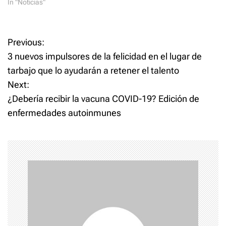
In "Noticias"
P
Previous:
3 nuevos impulsores de la felicidad en el lugar de
o
tarbajo que lo ayudarán a retener el talento
Next:
s
¿Debería recibir la vacuna COVID-19? Edición de
t
enfermedades autoinmunes
n
a
v
i
g