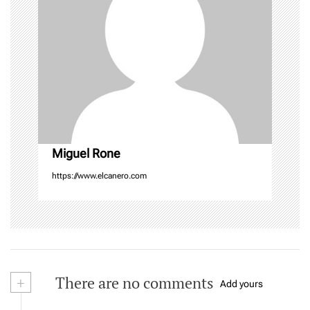
a
t
i
o
n
Miguel Rone
https://www.elcanero.com
+
There are no comments
Add yours