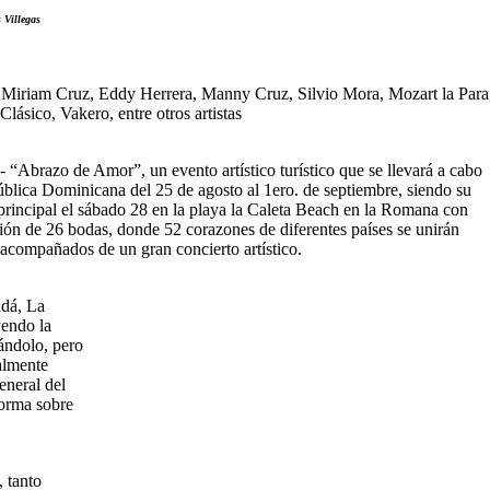
 Villegas
, Miriam Cruz, Eddy Herrera, Manny Cruz, Silvio Mora, Mozart la Para
lásico, Vakero, entre otros artistas
“Abrazo de Amor”, un evento artístico turístico que se llevará a cabo
ública Dominicana del 25 de agosto al 1ero. de septiembre, siendo su
principal el sábado 28 en la playa la Caleta Beach en la Romana con
ción de 26 bodas, donde 52 corazones de diferentes países se unirán
 acompañados de un gran concierto artístico.
adá, La
yendo la
ándolo, pero
almente
eneral del
forma sobre
 tanto