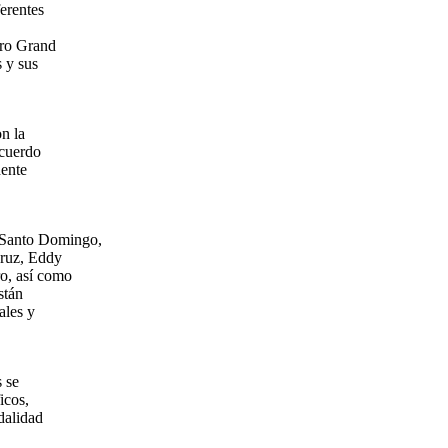
ferentes
aro Grand
 y sus
on la
ecuerdo
dente
n Santo Domingo,
Cruz, Eddy
o, así como
stán
ales y
s se
icos,
dalidad