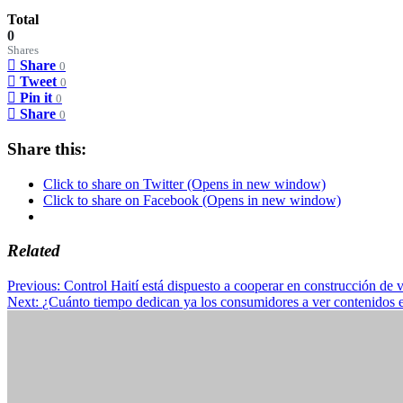
Total
0
Shares
Share
0
Tweet
0
Pin it
0
Share
0
Share this:
Click to share on Twitter (Opens in new window)
Click to share on Facebook (Opens in new window)
Related
Post
Previous:
Control Haití está dispuesto a cooperar en construcción de v
Next:
¿Cuánto tiempo dedican ya los consumidores a ver contenidos 
navigation