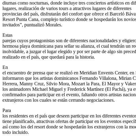
diurnas como nocturnas, donde incluye tres conciertos artísticos en di
lugares, realización de varios tours a atractivos lugares de diferentes
provincias del país, disfrutarán del confort que ofrece el Barceló Báv
Resort Punta Cana, complejo turístico donde se hospedarán los novios
invitados”, puntualizó Morales.
Estas
parejas cuyos protagonistas son de diferentes nacionalidades y eligier
hermosa playa dominicana para sellar su alianza, el cual tendrán un r
inolvidable, a juzgar el lugar elegido y por ser parte de algo sin prece
realizado en el país, que quedará para la historia.
En
el encuentro de prensa que se realizó en Meridian Envents Center, e
informaron que los artistas dominicanos Fernando Villalona, Mirian 
Herrera, Manny Cruz, Silvio Mora, Mozart la Para, El Mayor y Vaker
los animadores Michael Miguel y Frederick Martínez (El Pachá), ya e
confirmados para participar en el evento, faltando otros artistas nacion
extranjeros con los cuales se están cerrando negociaciones.
Para
los residentes en el país que deseen participar en los diferentes evento
tiene planificado, atractivas ofertas de participar en los eventos específ
así como los del resort donde se hospedarán los extranjeros con la mo
todo incluido.