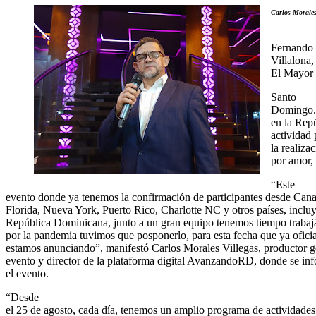
Carlos Morales
Fernando
Villalona
El Mayor C
Santo
Domingo.- 
en la Rep
actividad 
la realiza
por amor,
“Este
evento donde ya tenemos la confirmación de participantes desde Can
Florida, Nueva York, Puerto Rico, Charlotte NC y otros países, inclu
República Dominicana, junto a un gran equipo tenemos tiempo trabaj
por la pandemia tuvimos que posponerlo, para esta fecha que ya ofici
estamos anunciando”, manifestó Carlos Morales Villegas, productor g
evento y director de la plataforma digital AvanzandoRD, donde se in
el evento.
“Desde
el 25 de agosto, cada día, tenemos un amplio programa de actividades,