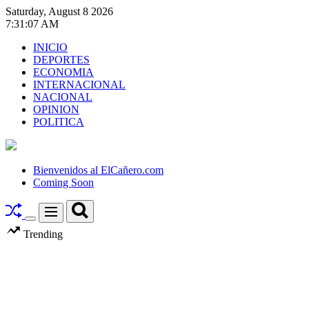
Skip
Saturday, August 8 2026
to
7
:
31
:
08
AM
content
INICIO
DEPORTES
ECONOMIA
INTERNACIONAL
NACIONAL
OPINION
POLITICA
El
Cañero.com
Bienvenidos al ElCañero.com
Coming Soon
Search
Menu
Switch
Trending
color
mode