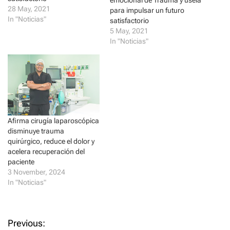
w
w
i
w
28 May, 2021
para impulsar un futuro
n
i
In "Noticias"
satisfactorio
d
n
o
d
5 May, 2021
w
o
)
w
In "Noticias"
)
Afirma cirugía laparoscópica
disminuye trauma
quirúrgico, reduce el dolor y
acelera recuperación del
paciente
3 November, 2024
In "Noticias"
P
Previous: