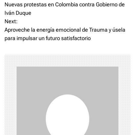
Nuevas protestas en Colombia contra Gobierno de
o
Iván Duque
Next:
s
Aproveche la energía emocional de Trauma y úsela
t
para impulsar un futuro satisfactorio
n
a
v
i
g
a
t