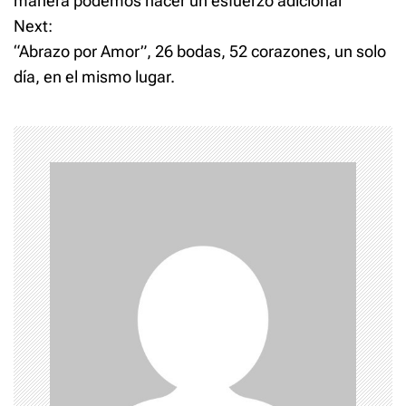
manera podemos hacer un esfuerzo adicional”
Next:
s
“Abrazo por Amor”, 26 bodas, 52 corazones, un solo
t
día, en el mismo lugar.
n
a
v
i
g
a
t
i