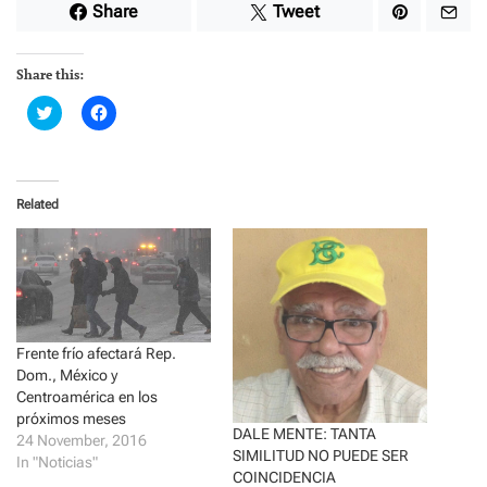
Share
Tweet
Share this:
C
C
l
l
i
i
c
c
k
k
t
t
o
o
Related
s
s
h
h
a
a
r
r
e
e
o
o
n
n
T
F
w
a
i
c
t
e
Frente frío afectará Rep.
t
b
Dom., México y
e
o
r
o
Centroamérica en los
(
k
próximos meses
O
(
p
O
DALE MENTE: TANTA
24 November, 2016
e
p
SIMILITUD NO PUEDE SER
In "Noticias"
n
e
s
n
COINCIDENCIA