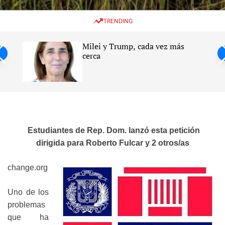
w
e
e
i
n
a
TRENDING
t
u
r
c
c
h
h
Milei y Trump, cada vez más
c
ntil
cerca
o
l
s
o
r
m
o
d
e
Estudiantes de Rep.​ Dom. lanzó esta petición
dirigida para Roberto Fulcar y 2 otros/as
change.org
Uno de los
problemas
que ha