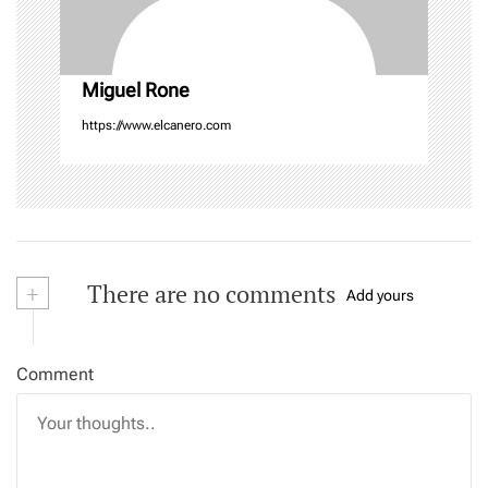
o
n
Miguel Rone
https://www.elcanero.com
+
There are no comments
Add yours
Comment