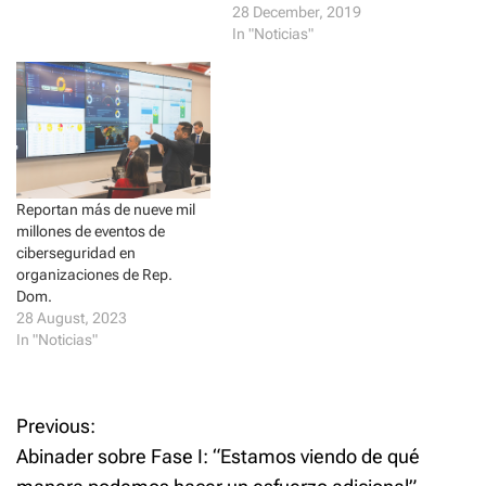
i
s
28 December, 2019
n
i
n
n
In "Noticias"
e
n
w
e
w
w
i
w
n
i
d
n
o
d
w
o
)
w
)
Reportan más de nueve mil
millones de eventos de
ciberseguridad en
organizaciones de Rep.
Dom.
28 August, 2023
In "Noticias"
P
Previous:
Abinader sobre Fase I: “Estamos viendo de qué
o