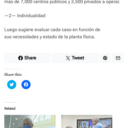
más de 7,000 centros públicos y 3,500 privados a operar.
—2— Individualidad
Luego sugiere evaluar cada caso en función de
sus necesidades y estado de la planta física.
Share
Tweet
Share this:
C
C
l
l
i
i
c
c
k
k
t
t
o
o
Related
s
s
h
h
a
a
r
r
e
e