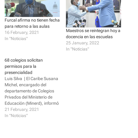
o
o
n
n
T
F
w
a
i
c
Furcal afirma no tienen fecha
t
e
t
b
para retorno a las aulas
e
o
Maestros se reintegran hoy a
r
o
16 February, 2021
(
k
docencia en las escuelas
In "Noticias"
O
(
25 January, 2022
p
O
e
p
In "Noticias"
n
e
s
n
i
s
68 colegios solicitan
n
i
permisos para la
n
n
e
n
presencialidad
w
e
Luis Silva | El Caribe Susana
w
w
i
w
Michel, encargado del
n
i
departamento de Colegios
d
n
o
d
Privados del Ministerio de
w
o
Educación (Minerd), informó
)
w
)
ayer que el organismo ha
21 February, 2021
negado la apertura de la
In "Noticias"
docencia presencial a 68
centros educativos. “Hemos
recibido 68 solicitudes de