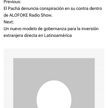
P
Previous:
colegios pidiendo
autorización para la apertura
El Pachá denuncia conspiración en su contra dentro
o
de las escuelas
de ALOFOKE Radio Show.
principalmente…
Next:
s
Un nuevo modelo de gobernanza para la inversión
t
extranjera directa en Latinoamérica
n
a
v
i
g
a
t