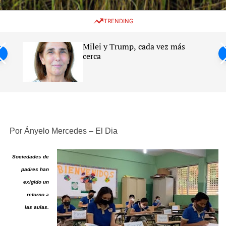
w
e
e
i
n
a
TRENDING
t
u
r
c
c
h
h
Milei y Trump, cada vez más
c
ntil
cerca
o
l
s
o
r
m
o
d
e
Por Ányelo Mercedes – El Dia
Sociedades de
padres han
exigido un
retorno a
las aulas.