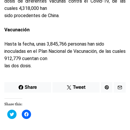
dosis de diferentes vacunas contra el Covid-19, de las
cuales 4,318,000 han
sido procedentes de China.
Vacunación
Hasta la fecha, unas 3,845,766 personas han sido
inoculadas en el Plan Nacional de Vacunación, de las cuales
912,779 cuentan con
las dos dosis.
Share
Tweet
Share this:
C
C
l
l
i
i
c
c
k
k