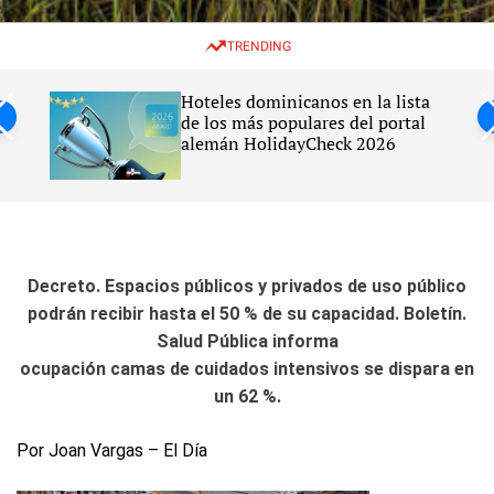
w
e
e
i
n
a
TRENDING
t
u
r
c
c
h
h
Haití
Hoteles dominicanos en la lista
c
ato
de los más populares del portal
o
alemán HolidayCheck 2026
l
o
r
m
o
d
e
Decreto. Espacios públicos y privados de uso público
podrán recibir hasta el 50 % de su capacidad. Boletín.
Salud Pública informa
ocupación camas de cuidados intensivos se dispara en
un 62 %.
Por Joan Vargas – El Día