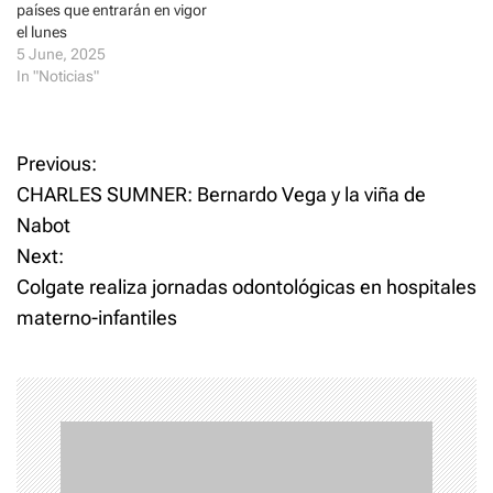
)
países que entrarán en vigor
el lunes
5 June, 2025
In "Noticias"
P
Previous:
CHARLES SUMNER: Bernardo Vega y la viña de
o
Nabot
Next:
s
Colgate realiza jornadas odontológicas en hospitales
t
materno-infantiles
n
a
v