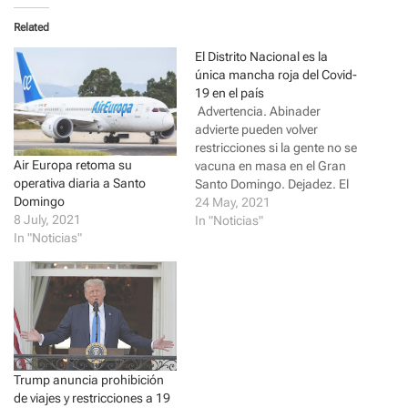
t
t
o
o
Related
s
s
h
h
a
a
El Distrito Nacional es la
r
r
única mancha roja del Covid-
e
e
o
o
19 en el país
n
n
Advertencia. Abinader
T
F
w
a
advierte pueden volver
i
c
restricciones si la gente no se
t
e
t
b
Air Europa retoma su
vacuna en masa en el Gran
e
o
operativa diaria a Santo
r
o
Santo Domingo. Dejadez. El
(
k
Domingo
80 % de los recién infectados
24 May, 2021
O
(
p
O
8 July, 2021
no se ha vacunado. Por El
In "Noticias"
e
p
In "Noticias"
Día SANTO DOMINGO.-
n
e
s
n
República Dominicana está
i
s
entre los cinco primeros
n
i
n
n
países de América con
e
n
mayor cantidad de
w
e
w
w
vacunas…
i
w
n
i
d
n
o
d
Trump anuncia prohibición
w
o
)
w
de viajes y restricciones a 19