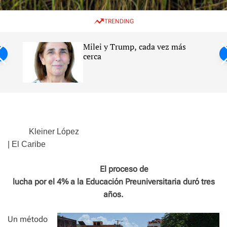
w
e
e
i
n
a
TRENDING
t
u
r
c
c
h
h
Milei y Trump, cada vez más
c
ntil
cerca
o
l
s
o
r
m
o
d
e
Kleiner López
| El Caribe
El proceso de
lucha por el 4% a la Educación Preuniversitaria duró tres
años.
Un método