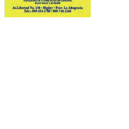
Copyright © 2026 Avenews-Pro.
Designed & Developed by
ThemeinWP Team