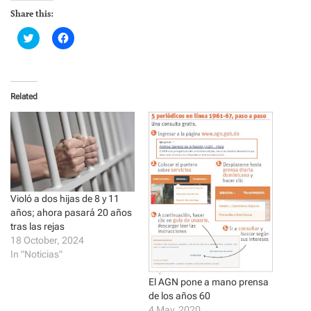
Share this:
C
C
l
l
i
i
c
c
k
k
t
t
o
o
Related
s
s
h
h
a
a
r
r
e
e
o
o
n
n
T
F
w
a
i
c
t
e
t
b
Violó a dos hijas de 8 y 11
e
o
años; ahora pasará 20 años
r
o
(
k
tras las rejas
O
(
18 October, 2024
p
O
e
p
In "Noticias"
n
e
s
n
i
s
El AGN pone a mano prensa
n
i
de los años 60
n
n
e
n
4 May, 2020