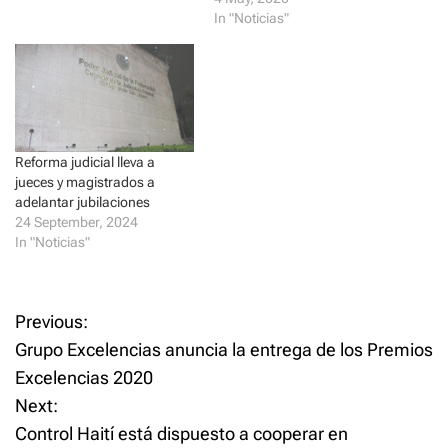
w
e
In "Noticias"
w
w
i
w
n
i
d
n
o
d
w
o
)
w
)
Reforma judicial lleva a
jueces y magistrados a
adelantar jubilaciones
24 September, 2024
In "Noticias"
P
Previous:
Grupo Excelencias anuncia la entrega de los Premios
o
Excelencias 2020
Next:
s
Control Haití está dispuesto a cooperar en