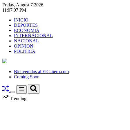
Skip
Friday, August 7 2026
to
11
:
07
:
08
PM
content
INICIO
DEPORTES
ECONOMIA
INTERNACIONAL
NACIONAL
OPINION
POLITICA
El
Cañero.com
Bienvenidos al ElCañero.com
Coming Soon
Search
Menu
Switch
Trending
color
mode