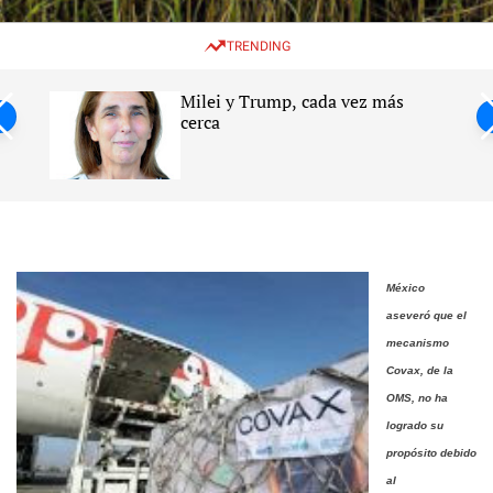
w
e
e
i
n
a
TRENDING
t
u
r
c
c
h
h
Milei y Trump, cada vez más
c
ntil
cerca
o
l
s
o
r
m
o
d
e
México
aseveró que el
mecanismo
Covax, de la
OMS, no ha
logrado su
propósito debido
al