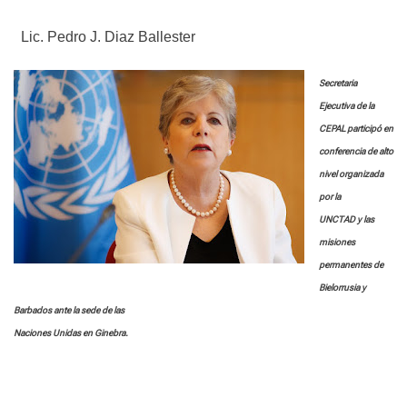
e
Lic. Pedro J. Diaz Ballester
Secretaria
Ejecutiva de la
CEPAL participó en
conferencia de alto
nivel organizada
por la
UNCTAD y las
misiones
permanentes de
Bielorrusia y
Barbados ante la sede de las
Naciones Unidas en Ginebra.