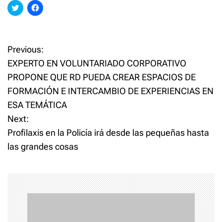
C
C
l
l
i
i
c
c
k
k
t
t
o
o
Previous:
P
s
s
h
h
EXPERTO EN VOLUNTARIADO CORPORATIVO
a
a
o
r
r
PROPONE QUE RD PUEDA CREAR ESPACIOS DE
e
e
o
o
FORMACIÓN E INTERCAMBIO DE EXPERIENCIAS EN
n
n
s
T
F
w
a
ESA TEMÁTICA
i
c
t
t
e
Next:
t
b
e
o
Profilaxis en la Policía irá desde las pequeñas hasta
n
r
o
(
k
las grandes cosas
O
(
p
O
a
e
p
n
e
s
n
v
i
s
n
i
n
n
i
e
n
w
e
w
w
i
w