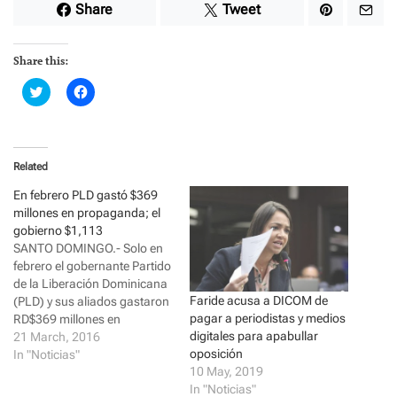
Share
Tweet
Share this:
C
C
l
l
i
i
c
c
k
k
t
t
o
o
Related
s
s
h
h
a
a
En febrero PLD gastó $369
r
r
millones en propaganda; el
e
e
o
o
gobierno $1,113
n
n
SANTO DOMINGO.- Solo en
T
F
w
a
febrero el gobernante Partido
i
c
de la Liberación Dominicana
t
e
t
b
Faride acusa a DICOM de
(PLD) y sus aliados gastaron
e
o
pagar a periodistas y medios
RD$369 millones en
r
o
(
k
digitales para apabullar
propaganda política en
21 March, 2016
O
(
p
O
oposición
radio, televisión y prensa
In "Noticias"
e
p
10 May, 2019
escrita, equivalentes al
n
e
s
n
In "Noticias"
81.5% del total de los