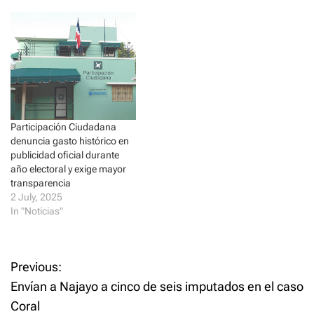
i
s
recursos invertidos por todos
n
i
n
n
los partidos ese mes. En un
e
n
lejano segundo lugar quedó
w
e
w
w
el…
i
w
n
i
d
n
o
d
w
o
)
w
)
Participación Ciudadana
denuncia gasto histórico en
publicidad oficial durante
año electoral y exige mayor
transparencia
2 July, 2025
In "Noticias"
P
Previous:
Envían a Najayo a cinco de seis imputados en el caso
o
Coral