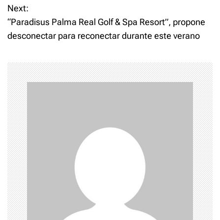
Next:
s
“Paradisus Palma Real Golf & Spa Resort”, propone
t
desconectar para reconectar durante este verano
n
a
v
i
g
a
t
i