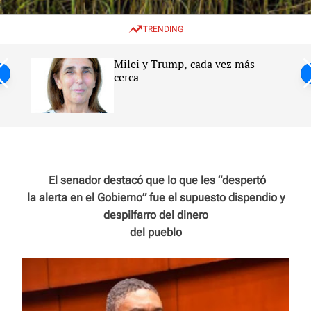
w
e
e
i
n
a
TRENDING
t
u
r
c
c
h
h
Milei y Trump, cada vez más
c
ntil
cerca
o
l
s
o
r
m
o
d
e
El senador destacó que lo que les “despertó
la alerta en el Gobierno” fue el supuesto dispendio y
despilfarro del dinero
del pueblo