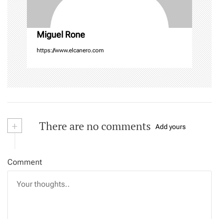
o
n
Miguel Rone
https://www.elcanero.com
+
There are no comments
Add yours
Comment